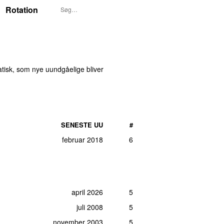
Rotation
atisk, som nye uundgåelige bliver
SENESTE UU
#
februar 2018
6
april 2026
5
juli 2008
5
november 2003
5