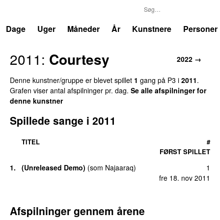
P3
Trends
Dage
Uger
Måneder
År
Kunstnere
Personer
2011:
Courtesy
2022 →
Denne kunstner/gruppe er blevet spillet
1
gang på P3 i
2011
.
Grafen viser antal afspilninger pr. dag.
Se alle afspilninger for
denne kunstner
Spillede sange i 2011
TITEL
#
FØRST SPILLET
1.
(Unreleased Demo)
(
som
Najaaraq
)
1
fre 18. nov 2011
Afspilninger gennem årene