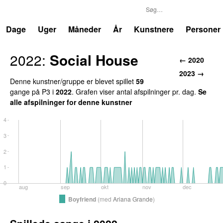
P3
Trends
Dage
Uger
Måneder
År
Kunstnere
Personer
2022:
Social House
← 2020
2023 →
Denne kunstner/gruppe er blevet spillet
59
gange på P3 i
2022
. Grafen viser antal afspilninger pr. dag.
Se
alle afspilninger for denne kunstner
4
3
2
1
0
aug
sep
okt
nov
dec
Boyfriend
(
med
Ariana Grande
)