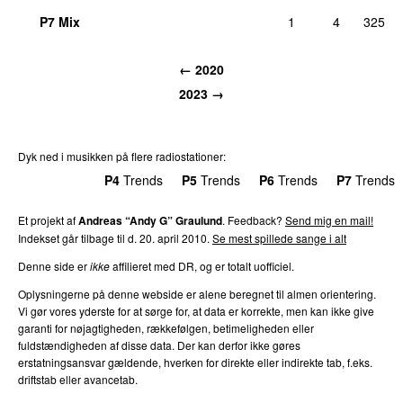
P7 Mix
1
4
325
← 2020
2023 →
Dyk ned i musikken på flere radiostationer:
P3
Trends
P4
Trends
P5
Trends
P6
Trends
P7
Trends
Et projekt af
Andreas “Andy G” Graulund
. Feedback?
Send mig en mail!
Indekset går tilbage til d. 20. april 2010.
Se mest spillede sange i alt
Denne side er
ikke
affilieret med DR, og er totalt uofficiel.
Oplysningerne på denne webside er alene beregnet til almen orientering.
Vi gør vores yderste for at sørge for, at data er korrekte, men kan ikke give
garanti for nøjagtigheden, rækkefølgen, betimeligheden eller
fuldstændigheden af disse data. Der kan derfor ikke gøres
erstatningsansvar gældende, hverken for direkte eller indirekte tab, f.eks.
driftstab eller avancetab.