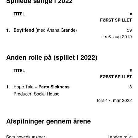
Spillede sange i 2022
TITEL
#
FØRST SPILLET
1.
Boyfriend
(
med
Ariana Grande
)
59
tirs 6. aug 2019
Anden rolle på (spillet i 2022)
TITEL
#
FØRST SPILLET
1.
Hope Tala
–
Party Sickness
3
Producer:
Social House
tors 17. mar 2022
Afspilninger gennem årene
Som hovedkunstner
I anden rolle