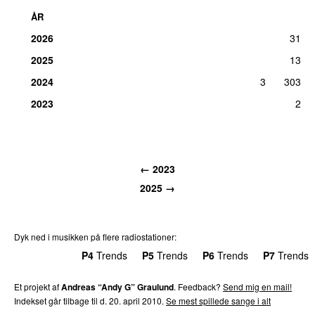
ÅR
2026
31
2025
13
2024
3
303
2023
2
← 2023
2025 →
Dyk ned i musikken på flere radiostationer:
P3
Trends
P4
Trends
P5
Trends
P6
Trends
P7
Trends
Et projekt af
Andreas “Andy G” Graulund
. Feedback?
Send mig en mail!
Indekset går tilbage til d. 20. april 2010.
Se mest spillede sange i alt