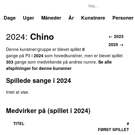
P3
Trends
Dage
Uger
Måneder
År
Kunstnere
Personer
2024:
Chino
← 2023
2025 →
Denne kunstner/gruppe er blevet spillet
0
gange på P3 i
2024
som hovedkunstner, men er blevet spillet
303
gange som medvirkende på andres numre.
Se alle
afspilninger for denne kunstner
Spillede sange i 2024
Intet at vise.
Medvirker på (spillet i 2024)
TITEL
#
FØRST SPILLET