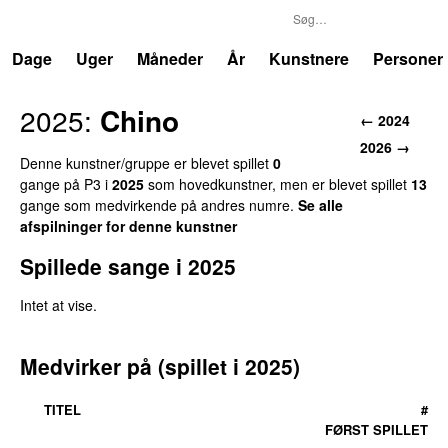
P3
Trends
Dage
Uger
Måneder
År
Kunstnere
Personer
2025:
Chino
← 2024
2026 →
Denne kunstner/gruppe er blevet spillet
0
gange på P3 i
2025
som hovedkunstner, men er blevet spillet
13
gange som medvirkende på andres numre.
Se alle
afspilninger for denne kunstner
Spillede sange i 2025
Intet at vise.
Medvirker på (spillet i 2025)
TITEL
#
FØRST SPILLET