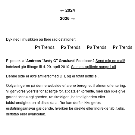
← 2024
2026 →
Dyk ned i musikken på flere radiostationer:
P3
Trends
P4
Trends
P5
Trends
P6
Trends
P7
Trends
Et projekt af
Andreas “Andy G” Graulund
. Feedback?
Send mig en mail!
Indekset går tilbage til d. 20. april 2010.
Se mest spillede sange i alt
Denne side er
ikke
affilieret med DR, og er totalt uofficiel.
Oplysningerne på denne webside er alene beregnet til almen orientering.
Vi gør vores yderste for at sørge for, at data er korrekte, men kan ikke give
garanti for nøjagtigheden, rækkefølgen, betimeligheden eller
fuldstændigheden af disse data. Der kan derfor ikke gøres
erstatningsansvar gældende, hverken for direkte eller indirekte tab, f.eks.
driftstab eller avancetab.