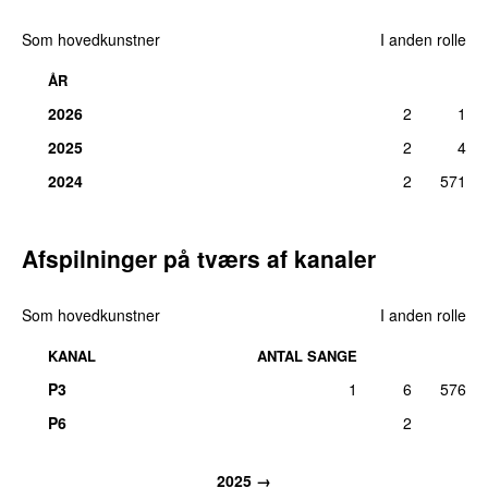
Som hovedkunstner
I anden rolle
ÅR
2026
2
1
2025
2
4
2024
2
571
Afspilninger på tværs af kanaler
Som hovedkunstner
I anden rolle
KANAL
ANTAL SANGE
P3
1
6
576
P6
2
2025 →