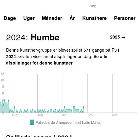
P3
Trends
Dage
Uger
Måneder
År
Kunstnere
Personer
2024:
Humbe
2025 →
Denne kunstner/gruppe er blevet spillet
571
gange på P3 i
2024
. Grafen viser antal afspilninger pr. dag.
Se alle
afspilninger for denne kunstner
12
10
8
6
4
2
0
aug
sep
okt
nov
dec
Patadas de Ahogado
(
med
Latin Mafia
)