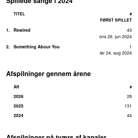
Spillede sange i 2024
TITEL
#
FØRST SPILLET
1.
Rewired
43
ons 26. jun 2024
2.
Something About You
1
lør 24. aug 2024
Afspilninger gennem årene
ÅR
#
2026
28
2025
131
2024
44
Afspilninger på tværs af kanaler