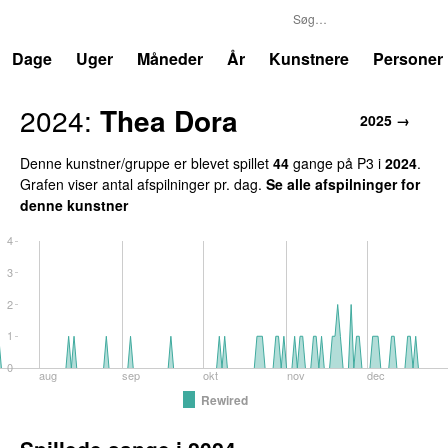
P3
Trends
Dage
Uger
Måneder
År
Kunstnere
Personer
2024:
Thea Dora
2025 →
Denne kunstner/gruppe er blevet spillet
44
gange på P3 i
2024
.
Grafen viser antal afspilninger pr. dag.
Se alle afspilninger for
denne kunstner
4
3
2
1
0
aug
sep
okt
nov
dec
Rewired