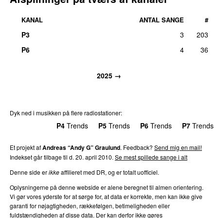
KANAL
ANTAL SANGE
#
P3
3
203
P6
4
36
2025 →
Dyk ned i musikken på flere radiostationer:
P3
Trends
P4
Trends
P5
Trends
P6
Trends
P7
Trends
Et projekt af
Andreas “Andy G” Graulund
. Feedback?
Send mig en mail!
Indekset går tilbage til d. 20. april 2010.
Se mest spillede sange i alt
Denne side er
ikke
affilieret med DR, og er totalt uofficiel.
Oplysningerne på denne webside er alene beregnet til almen orientering.
Vi gør vores yderste for at sørge for, at data er korrekte, men kan ikke give
garanti for nøjagtigheden, rækkefølgen, betimeligheden eller
fuldstændigheden af disse data. Der kan derfor ikke gøres