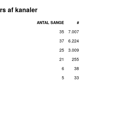
er 2020
1
rs af kanaler
er 2012
1
uli 2021
1
ANTAL SANGE
#
uar 2021
1
35
7.007
er 2019
1
37
6.224
uni 2017
1
25
3.009
er 2020
1
21
255
er 2019
1
6
38
er 2010
1
5
33