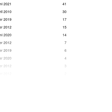
uni 2021
41
ril 2010
30
er 2019
17
er 2012
15
uni 2020
14
er 2012
7
er 2019
6
uar 2020
4
er 2012
3
er 2012
2
uni 2017
2
er 2020
2
er 2020
2
er 2020
2