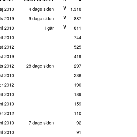
V
maj 2010
4 dage siden
1.318
V
rts 2019
9 dage siden
887
V
ril 2010
i går
811
ril 2010
744
ust 2012
525
ust 2019
419
ts 2012
28 dage siden
297
ust 2010
236
er 2012
190
ril 2010
189
uni 2010
159
er 2012
110
uni 2010
7 dage siden
92
ril 2010
91