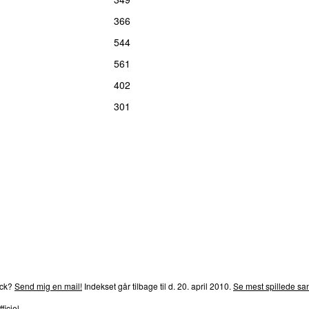
366
544
561
402
301
rends
P4
Trends
P5
Trends
P6
Trends
P7
Trends
P8
Tre
ack?
Send mig en mail!
Indekset går tilbage til d. 20. april 2010.
Se mest spillede san
ficiel.