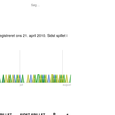
egistreret
ons 21. april 2010
. Sidst spillet
i
juli
august
R
PILLET
SIDST SPILLET
#