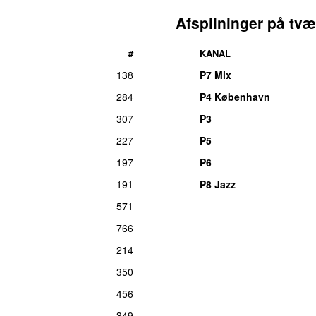
il døren 2020)
fre 4. decemb
Afspilninger på tvæ
søn 16. decemb
søn 4. j
#
KANAL
fre 1. jan
138
P7 Mix
man 18. novemb
284
P4 København
fre 16. j
307
P3
(Live P4 Til Døren 2020)
fre 4. decemb
227
P5
tirs 5. novemb
197
P6
søn 28. novemb
191
P8 Jazz
571
766
214
350
456
349