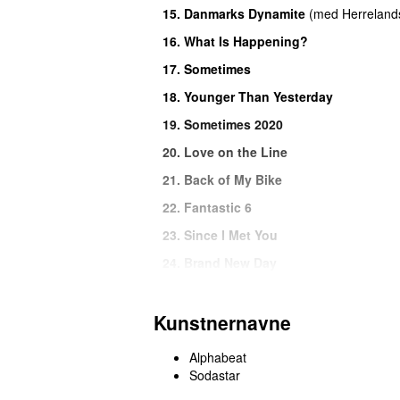
15.
Danmarks Dynamite
(
med
Herreland
16.
What Is Happening?
17.
Sometimes
18.
Younger Than Yesterday
19.
Sometimes 2020
20.
Love on the Line
21.
Back of My Bike
22.
Fantastic 6
23.
Since I Met You
24.
Brand New Day
24.
Love at First Sight
(
som
Sodastar
)
24.
Shadows (Live P4 til døren 2020)
Kunstnernavne
24.
The Spell (Live P4 til døren 2020)
Alphabeat
24.
Vacation (Live P4 til døren 2020)
Sodastar