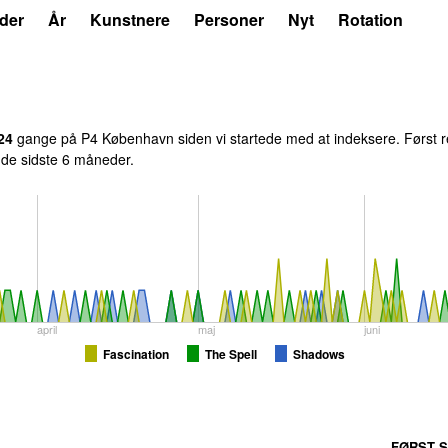
der
År
Kunstnere
Personer
Nyt
Rotation
24
gange på P4 København siden vi startede med at indeksere. Først r
i de sidste 6 måneder.
april
maj
juni
Fascination
The Spell
Shadows
FØRST S