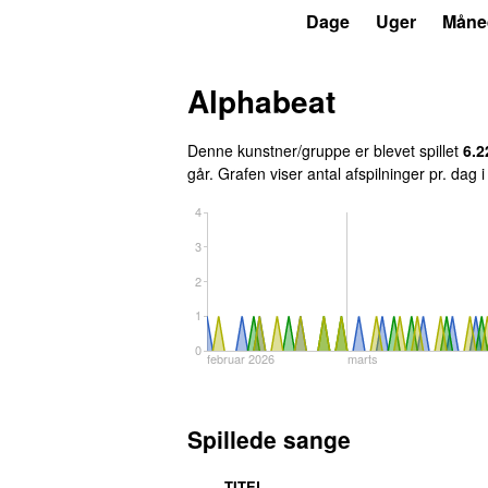
P4
Trends
Dage
Uger
Måne
Alphabeat
Denne kunstner/gruppe er blevet spillet
6.2
går
. Grafen viser antal afspilninger pr. dag 
4
3
2
1
0
februar 2026
marts
Spillede sange
TITEL