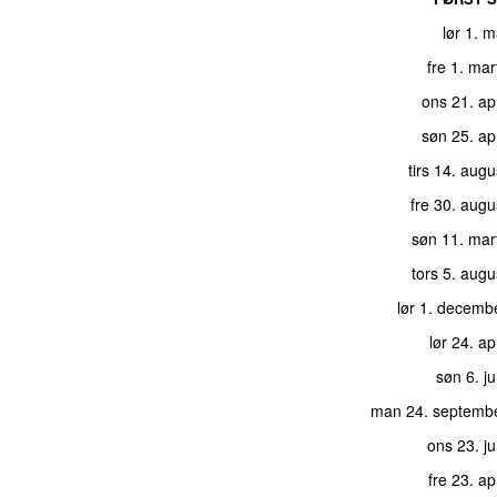
lør 1. 
fre 1. ma
ons 21. ap
søn 25. ap
tirs 14. aug
fre 30. aug
søn 11. mar
tors 5. aug
lør 1. decemb
lør 24. ap
søn 6. j
man 24. septemb
ons 23. j
fre 23. ap