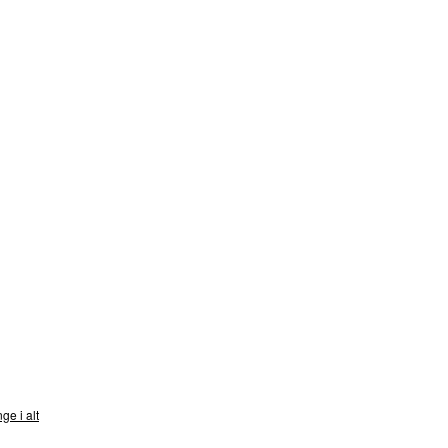
nds
ge i alt