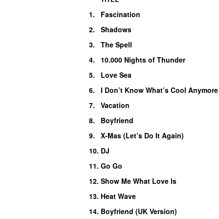
1.
Fascination
2.
Shadows
3.
The Spell
4.
10.000 Nights of Thunder
5.
Love Sea
6.
I Don’t Know What’s Cool Anymore
7.
Vacation
8.
Boyfriend
9.
X-Mas (Let’s Do It Again)
10.
DJ
11.
Go Go
12.
Show Me What Love Is
13.
Heat Wave
14.
Boyfriend (UK Version)