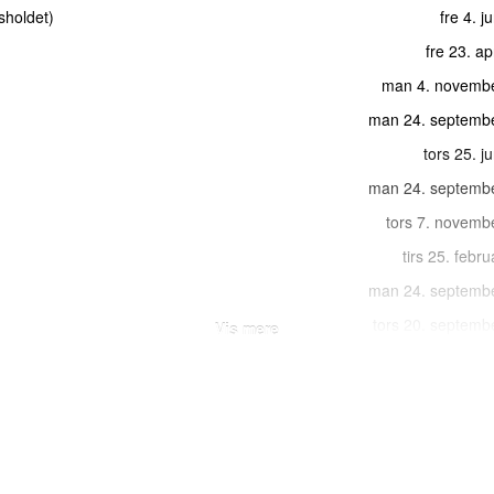
sholdet
)
fre 4. j
fre 23. ap
man 4. novemb
man 24. septemb
tors 25. j
man 24. septemb
tors 7. novemb
tirs 25. febr
man 24. septemb
tors 20. septemb
Vis mere
tors 15. j
fre 4. decemb
fre 4. decemb
fre 4. decemb