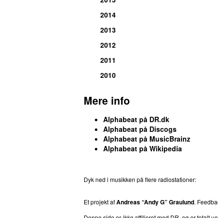
2014
2013
2012
2011
2010
Mere info
Alphabeat på DR.dk
Alphabeat på Discogs
Alphabeat på MusicBrainz
Alphabeat på Wikipedia
Dyk ned i musikken på flere radiostationer:
P3
T
Et projekt af
Andreas “Andy G” Graulund
. Feedb
Denne side er
ikke
affilieret med DR, og er totalt uof