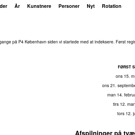
der
År
Kunstnere
Personer
Nyt
Rotation
ange på P4 København siden vi startede med at indeksere. Først regi
FØRST S
ons 15. m
ons 21. septemb
man 14. febru
tirs 12. ma
tors 12. j
Afspilninger på tvæ