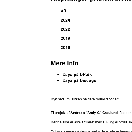
ÅR
2024
2022
2019
2018
Mere info
Daya på DR.dk
Daya på Discogs
Dyk ned i musikken på flere radiostationer:
P3
T
Et projekt af
Andreas “Andy G” Graulund
. Feedb
Denne side er
ikke
affilieret med DR, og er totalt uof
Oplysningerne på denne webside er alene beregnet ti