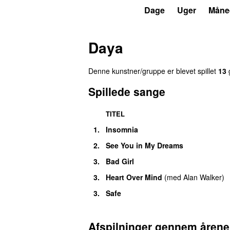
P4
Trends
Dage
Uger
Måne
Daya
Denne kunstner/gruppe er blevet spillet
13
g
Spillede sange
TITEL
1.
Insomnia
2.
See You in My Dreams
3.
Bad Girl
3.
Heart Over Mind
(
med
Alan Walker
)
3.
Safe
Afspilninger gennem årene