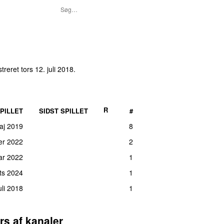
streret
tors 12. juli 2018
.
R
PILLET
SIDST SPILLET
#
aj 2019
8
er 2022
2
ar 2022
1
rts 2024
1
uli 2018
1
rs af kanaler