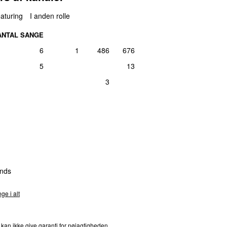
aturing
I anden rolle
ANTAL SANGE
6
1
486
676
5
13
3
nds
ge i alt
 kan ikke give garanti for nøjagtigheden,