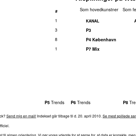
Som hovedkunstner
Som fe
#
1
KANAL
3
P3
8
P4 København
1
P7 Mix
rends
P4
Trends
P5
Trends
P6
Trends
P7
Trends
P8
Tre
ack?
Send mig en mail!
Indekset går tilbage til d. 20. april 2010.
Se mest spillede san
ficiel.
l almen orientering. Vi gør vores yderste for at sørge for, at data er korrekte, men