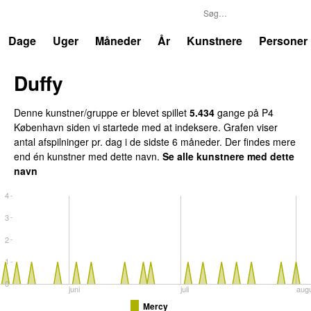
P4
Trends
Dage
Uger
Måneder
År
Kunstnere
Personer
Duffy
Denne kunstner/gruppe er blevet spillet
5.434
gange på P4
København siden vi startede med at indeksere. Grafen viser
antal afspilninger pr. dag i de sidste 6 måneder. Der findes mere
end én kunstner med dette navn.
Se alle kunstnere med dette
navn
4
3
2
1
0
juni
juli
aug
Mercy