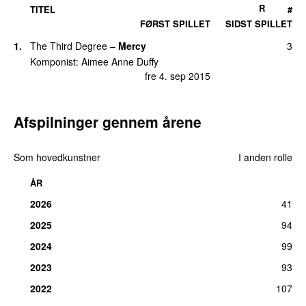
R
TITEL
#
FØRST SPILLET
SIDST SPILLET
1.
The Third Degree
–
Mercy
3
Komponist:
Aimee Anne Duffy
fre 4. sep 2015
Afspilninger gennem årene
Som hovedkunstner
I anden rolle
ÅR
2026
41
2025
94
2024
99
2023
93
2022
107