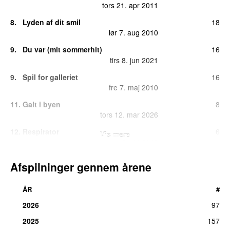
tors 21. apr 2011
8.
Lyden af dit smil
18
lør 7. aug 2010
9.
Du var (mit sommerhit)
16
tirs 8. jun 2021
9.
Spil for galleriet
16
fre 7. maj 2010
11.
Galt i byen
8
tors 12. mar 2026
12.
Respirator
6
Vis mere
ons 6. okt 2010
13.
Danmark det er jul
3
Afspilninger gennem årene
tirs 25. dec 2018
13.
Danmark det er jul (Uden trompet)
3
ÅR
#
fre 10. dec 2010
2026
97
15.
Dobbeltgænger
2
2025
157
ons 17. jun 2026
38 dage siden