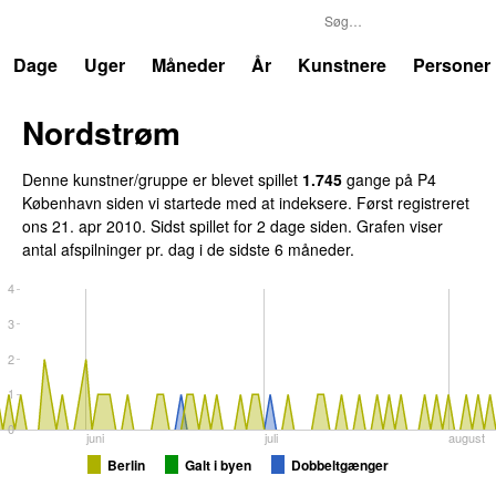
P4
Trends
Dage
Uger
Måneder
År
Kunstnere
Personer
Nordstrøm
Denne kunstner/gruppe er blevet spillet
1.745
gange på P4
København siden vi startede med at indeksere. Først registreret
ons 21. apr 2010
. Sidst spillet
for 2 dage siden
. Grafen viser
antal afspilninger pr. dag i de sidste 6 måneder.
4
3
2
1
0
juni
juli
august
Berlin
Galt i byen
Dobbeltgænger