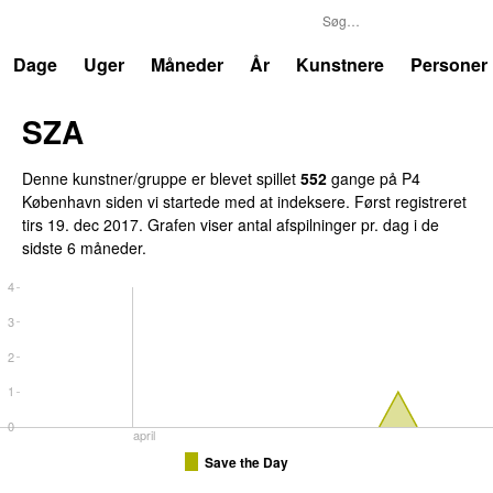
P4
Trends
Dage
Uger
Måneder
År
Kunstnere
Personer
SZA
Denne kunstner/gruppe er blevet spillet
552
gange på P4
København siden vi startede med at indeksere. Først registreret
tirs 19. dec 2017
. Grafen viser antal afspilninger pr. dag i de
sidste 6 måneder.
4
3
2
1
0
april
Save the Day