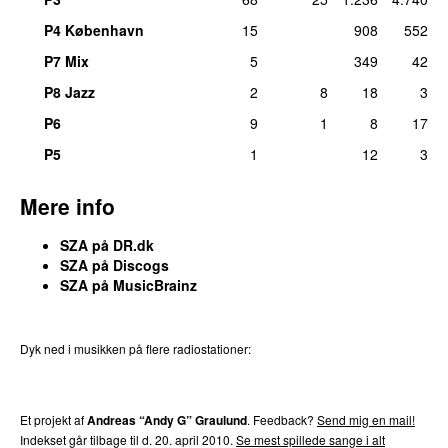
P4 København
15
908
552
P7 Mix
5
349
42
P8 Jazz
2
8
18
3
P6
9
1
8
17
P5
1
12
3
Mere info
SZA på DR.dk
SZA på Discogs
SZA på MusicBrainz
Dyk ned i musikken på flere radiostationer:
P3
Trends
P4
Trends
P5
Trends
P6
Trends
P7
Trends
Et projekt af
Andreas “Andy G” Graulund
. Feedback?
Send mig en mail!
Indekset går tilbage til d. 20. april 2010.
Se mest spillede sange i alt