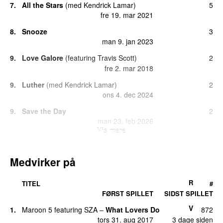
7.
All the Stars
(
med
Kendrick Lamar
)
5
fre 19. mar 2021
8.
Snooze
3
man 9. jan 2023
9.
Love Galore
(
featuring
Travis Scott
)
2
fre 2. mar 2018
9.
Luther
(
med
Kendrick Lamar
)
2
ons 4. dec 2024
9.
Save the Day
2
man 23. feb 2026
Vis mere
12.
20 Something
1
fre 27. dec 2019
Medvirker på
12.
Kill Bill
(
featuring
Doja Cat
)
1
ons 30. apr 2025
R
TITEL
#
12.
Open Arms
(
featuring
Travis Scott
)
1
FØRST SPILLET
SIDST SPILLET
lør 17. dec 2022
V
1.
Maroon 5
featuring
SZA
–
What Lovers Do
872
12.
Too Late
1
tors 31. aug 2017
3 dage siden