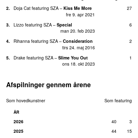
tors 12. jan 2023
2.
Doja Cat
featuring
SZA
–
Kiss Me More
27
fre 9. apr 2021
3.
Lizzo
featuring
SZA
–
Special
6
man 20. feb 2023
4.
Rihanna
featuring
SZA
–
Consideration
2
tirs 24. maj 2016
5.
Drake
featuring
SZA
–
Slime You Out
1
ons 18. okt 2023
Afspilninger gennem årene
Som hovedkunstner
Som featuring
ÅR
2026
40
3
2025
44
15