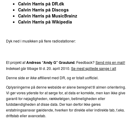
Calvin Harris på DR.dk
Calvin Harris på Discogs
Calvin Harris på MusicBrainz
Calvin Harris på Wikipedia
Dyk ned i musikken på flere radiostationer:
P3
Trends
P4
Trends
P5
Trends
P6
Trends
P7
Trends
Et projekt af
Andreas “Andy G” Graulund
. Feedback?
Send mig en mail!
Indekset går tilbage til d. 20. april 2010.
Se mest spillede sange i alt
Denne side er
ikke
affilieret med DR, og er totalt uofficiel.
Oplysningerne på denne webside er alene beregnet til almen orientering.
Vi gør vores yderste for at sørge for, at data er korrekte, men kan ikke give
garanti for nøjagtigheden, rækkefølgen, betimeligheden eller
fuldstændigheden af disse data. Der kan derfor ikke gøres
erstatningsansvar gældende, hverken for direkte eller indirekte tab, f.eks.
driftstab eller avancetab.