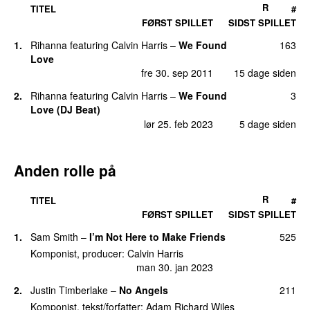
tirs 19. dec 2017
R
TITEL
#
FØRST SPILLET
SIDST SPILLET
13.
Heatstroke
(
featuring
Young Thug
,
Ariana
14
Grande
&
Pharrell Williams
)
1.
Rihanna
featuring
Calvin Harris
–
We Found
163
fre 31. mar 2017
Love
fre 30. sep 2011
15 dage siden
13.
Potion
(
med
Dua Lipa
&
Young Thug
)
14
fre 27. maj 2022
2.
Rihanna
featuring
Calvin Harris
–
We Found
3
Love (DJ Beat)
15.
Desire
(
med
Sam Smith
)
13
lør 25. feb 2023
5 dage siden
man 31. jul 2023
15.
Miracle
(
med
Ellie Goulding
)
13
ons 15. mar 2023
Anden rolle på
17.
SMOKE the PAIN AWAY
11
R
tirs 18. mar 2025
TITEL
#
FØRST SPILLET
SIDST SPILLET
18.
How Deep Is Your Love
(
med
Disciples
9
featuring
Ina Wroldsen
)
1.
Sam Smith
–
I’m Not Here to Make Friends
525
fre 3. jun 2016
Komponist, producer:
Calvin Harris
man 30. jan 2023
18.
Pray to God
(
featuring
Haim
)
9
fre 3. apr 2015
2.
Justin Timberlake
–
No Angels
211
Komponist, tekst/forfatter:
Adam Richard Wiles
20.
Stay With Me (Part 2)
(
med
Justin Timberlake
,
8