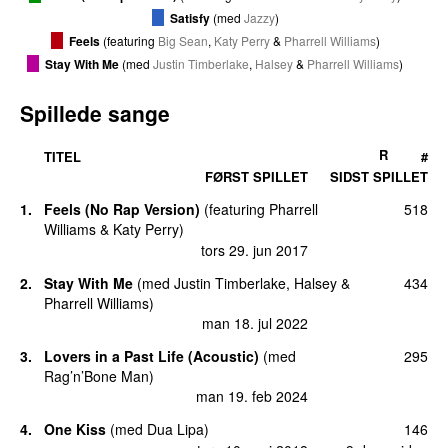
Satisfy
(
med
Jazzy
)
Feels
(
featuring
Big Sean
,
Katy Perry
&
Pharrell Williams
)
Stay With Me
(
med
Justin Timberlake
,
Halsey
&
Pharrell Williams
)
Spillede sange
R
TITEL
#
FØRST SPILLET
SIDST SPILLET
1.
Feels (No Rap Version)
(
featuring
Pharrell
518
Williams
&
Katy Perry
)
tors 29. jun 2017
2.
Stay With Me
(
med
Justin Timberlake
,
Halsey
&
434
Pharrell Williams
)
man 18. jul 2022
3.
Lovers in a Past Life (Acoustic)
(
med
295
Rag’n’Bone Man
)
man 19. feb 2024
4.
One Kiss
(
med
Dua Lipa
)
146