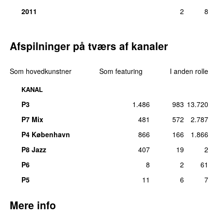
2011
2
8
Afspilninger på tværs af kanaler
Som hovedkunstner
Som featuring
I anden rolle
KANAL
P3
1.486
983
13.720
P7 Mix
481
572
2.787
P4 København
866
166
1.866
P8 Jazz
407
19
2
P6
8
2
61
P5
11
6
7
Mere info