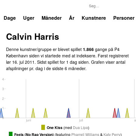
P4
Trends
Dage
Uger
Måneder
År
Kunstnere
Personer
Calvin Harris
Denne kunstner/gruppe er blevet spillet
1.866
gange på P4
København siden vi startede med at indeksere. Først registreret
lør 16. jul 2011
. Sidst spillet
for 1 dag siden
. Grafen viser antal
afspilninger pr. dag i de sidste 6 måneder.
4
3
2
1
0
juni
juli
a
One Kiss
(
med
Dua Lipa
)
Feels (No Rap Version)
(
featuring
Pharrell Williams
&
Katy Perry
)