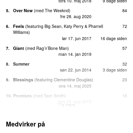
tors 10. maj 2018
9 dage siden
5.
Over Now
(
med
The Weeknd
)
84
fre 28. aug 2020
6.
Feels
(
featuring
Big Sean
,
Katy Perry
&
Pharrell
72
Williams
)
lør 17. jun 2017
16 dage siden
7.
Giant
(
med
Rag’n’Bone Man
)
57
man 14. jan 2019
8.
Summer
32
søn 22. jun 2014
3 dage siden
9.
Blessings
(
featuring
Clementine Douglas
)
23
ons 14. maj 2025
10.
Promises
(
med
Sam Smith
)
16
tors 23. aug 2018
Vis mere
10.
Slide
(
featuring
Migos
&
Frank Ocean
)
16
fre 24. feb 2017
40 dage siden
Medvirker på
10.
The Weekend (Funk Wav Remix)
(
med
SZA
)
16