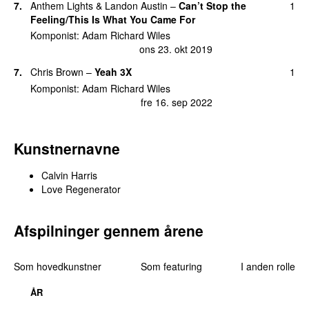
7.
Anthem Lights
&
Landon Austin
–
Can’t Stop the
1
tirs 12. maj 2026
14 dage siden
Feeling/This Is What You Came For
Komponist:
Adam Richard Wiles
29.
Bounce
(
featuring
Kelis
)
3
ons 23. okt 2019
lør 16. jul 2011
7.
Chris Brown
–
Yeah 3X
1
30.
Acceptable in the 80s
2
lør 15. jul 2017
Komponist:
Adam Richard Wiles
fre 16. sep 2022
30.
Giant (DJ Beats)
(
med
Rag’n’Bone Man
)
2
tors 18. apr 2024
Kunstnernavne
30.
My Way
2
ons 7. jun 2017
Calvin Harris
30.
Obsessed
(
med
Shenseea
&
Charlie Puth
)
2
Love Regenerator
tirs 9. aug 2022
30.
Sweet Nothing
(
featuring
Florence Welch
)
2
Afspilninger gennem årene
tors 6. aug 2020
35.
Free
(
med
Ellie Goulding
)
1
Som hovedkunstner
Som featuring
I anden rolle
fre 26. jul 2024
ÅR
35.
I’m Not Alone
1
søn 23. mar 2025