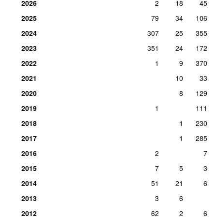
2026
2
18
45
35.
Lovers in a Past Life
(
med
Rag’n’Bone Man
)
1
2025
79
34
106
man 20. apr 2026
2024
307
25
355
35.
Nothing More to Say
(
med
6lack
&
Donae’o
)
1
2023
351
24
172
tors 11. aug 2022
2022
1
9
370
35.
Obsessed
(
med
Charlie Puth
)
1
søn 4. dec 2022
2021
10
33
35.
Outside
(
featuring
Ellie Goulding
)
1
2020
8
129
tirs 25. mar 2025
2019
1
111
35.
Skrt On Me
(
featuring
Nicki Minaj
)
1
2018
1
230
ons 2. aug 2017
2017
1
285
2016
2
7
2015
7
5
3
2014
51
21
6
2013
3
6
2012
62
2
6