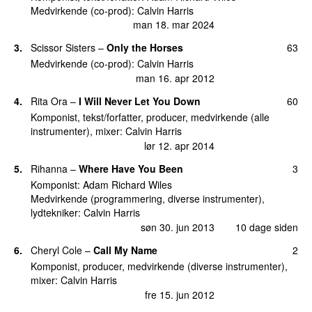
Medvirkende (co-prod):
Calvin Harris
Halsey
&
Pharrell Williams
)
man 18. mar 2024
lør 27. aug 2022
3.
Scissor Sisters
–
Only the Horses
63
20.
This Is What You Came For
(
featuring
Rihanna
)
8
Medvirkende (co-prod):
Calvin Harris
man 20. jun 2016
man 16. apr 2012
22.
By Your Side
(
featuring
Tom Grennan
)
6
4.
Rita Ora
–
I Will Never Let You Down
60
søn 4. jul 2021
Komponist, tekst/forfatter, producer, medvirkende (alle
22.
Feel So Close
6
instrumenter), mixer:
Calvin Harris
tors 18. aug 2011
1 dag siden
lør 12. apr 2014
22.
Let’s Go
(
featuring
Ne-Yo
)
6
5.
Rihanna
–
Where Have You Been
3
søn 29. apr 2012
Komponist:
Adam Richard Wiles
Medvirkende (programmering, diverse instrumenter),
22.
Ocean
(
featuring
Jessie Reyez
)
6
lydtekniker:
Calvin Harris
tirs 16. sep 2025
søn 30. jun 2013
10 dage siden
26.
Blame
(
featuring
John Newman
)
5
6.
Cheryl Cole
–
Call My Name
2
lør 20. sep 2014
Komponist, producer, medvirkende (diverse instrumenter),
26.
Ready for the Weekend
5
mixer:
Calvin Harris
lør 24. sep 2011
fre 15. jun 2012
28.
Satisfy
(
med
Jazzy
)
4