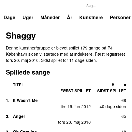
P4
Trends
Dage
Uger
Måneder
År
Kunstnere
Personer
Shaggy
Denne kunstner/gruppe er blevet spillet
179
gange på P4
København siden vi startede med at indeksere. Først registreret
tors 20. maj 2010
. Sidst spillet
for 11 dage siden
.
Spillede sange
R
TITEL
#
FØRST SPILLET
SIDST SPILLET
1.
It Wasn’t Me
68
tirs 19. jun 2012
40 dage siden
2.
Angel
65
tors 20. maj 2010
3.
Oh Carolina
18