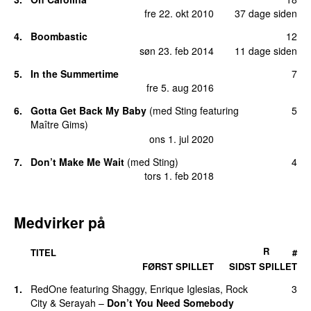
fre 22. okt 2010
37 dage siden
4.
Boombastic
12
søn 23. feb 2014
11 dage siden
5.
In the Summertime
7
fre 5. aug 2016
6.
Gotta Get Back My Baby
(
med
Sting
featuring
5
Maître Gims
)
ons 1. jul 2020
7.
Don’t Make Me Wait
(
med
Sting
)
4
tors 1. feb 2018
Medvirker på
R
TITEL
#
FØRST SPILLET
SIDST SPILLET
1.
RedOne
featuring
Shaggy
,
Enrique Iglesias
,
Rock
3
City
&
Serayah
–
Don’t You Need Somebody