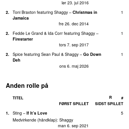
lør 23. jul 2016
2.
Toni Braxton
featuring
Shaggy
–
Christmas in
1
Jamaica
fre 26. dec 2014
2.
Fedde Le Grand
&
Ida Corr
featuring
Shaggy
–
1
Firestarter
tors 7. sep 2017
2.
Spice
featuring
Sean Paul
&
Shaggy
–
Go Down
1
Deh
ons 6. maj 2026
Anden rolle på
R
TITEL
#
FØRST SPILLET
SIDST SPILLET
1.
Sting
–
If It’s Love
5
Medvirkende (håndklap):
Shaggy
man 6. sep 2021