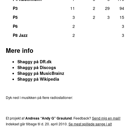
P3
11
2
29
94
P5
3
2
3
15
P6
2
3
P8 Jazz
2
3
Mere info
Shaggy på DR.dk
Shaggy på Discogs
Shaggy på MusicBrainz
Shaggy på Wikipedia
Dyk ned i musikken på flere radiostationer:
P3
Trends
P4
Trends
P5
Trends
P6
Trends
P7
Trends
Et projekt af
Andreas “Andy G” Graulund
. Feedback?
Send mig en mail!
Indekset går tilbage til d. 20. april 2010.
Se mest spillede sange i alt