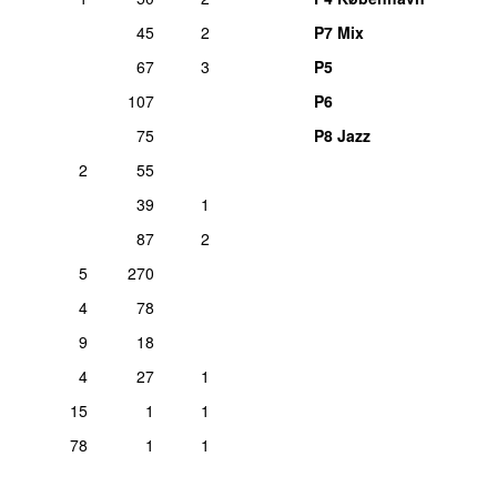
45
2
P7 Mix
67
3
P5
107
P6
75
P8 Jazz
2
55
39
1
87
2
5
270
4
78
9
18
4
27
1
15
1
1
78
1
1