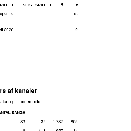
R
PILLET
SIDST SPILLET
#
aj 2012
116
ril 2020
2
rs af kanaler
aturing
I anden rolle
ANTAL SANGE
33
32
1.737
805
6
118
957
14