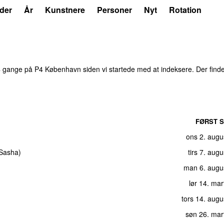
der
År
Kunstnere
Personer
Nyt
Rotation
8
gange på P4 København siden vi startede med at indeksere. Der find
FØRST S
ons 2. augu
Sasha
)
tirs 7. aug
man 6. augu
lør 14. ma
tors 14. aug
søn 26. mar