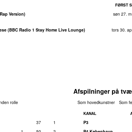
FØRST S
Rap Version)
søn 27. m
ese (BBC Radio 1 Stay Home Live Lounge)
tors 30. ap
Afspilninger på tvæ
anden rolle
Som hovedkunstner
Som fe
KANAL
37
1
P3
1
50
2
P4 København