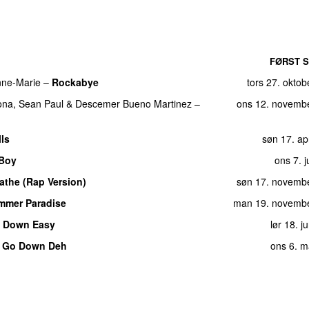
FØRST S
ne-Marie
–
Rockabye
tors 27. okto
ona
,
Sean Paul
&
Descemer Bueno Martinez
–
ons 12. novemb
ls
søn 17. ap
Boy
ons 7. j
athe (Rap Version)
søn 17. novemb
mmer Paradise
man 19. novemb
u Down Easy
lør 18. j
–
Go Down Deh
ons 6. m