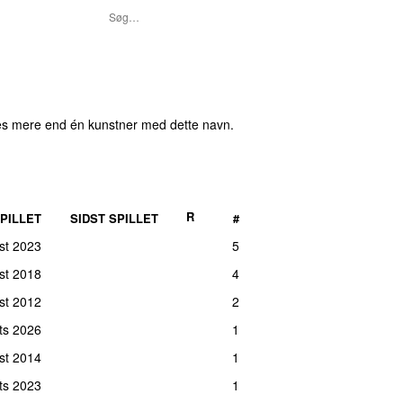
es mere end én kunstner med dette navn.
R
PILLET
SIDST SPILLET
#
st 2023
5
ust 2018
4
st 2012
2
rts 2026
1
ust 2014
1
ts 2023
1