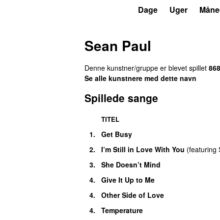
P4
Trends
Dage
Uger
Måne
Sean Paul
Denne kunstner/gruppe er blevet spillet
86
Se alle kunstnere med dette navn
Spillede sange
TITEL
1.
Get Busy
2.
I’m Still in Love With You
(
featuring
3.
She Doesn’t Mind
4.
Give It Up to Me
4.
Other Side of Love
4.
Temperature