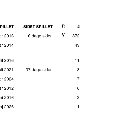
R
PILLET
SIDST SPILLET
#
V
ber 2016
6 dage siden
872
er 2014
49
ril 2016
11
uli 2021
37 dage siden
8
er 2024
7
er 2012
6
uni 2016
3
aj 2026
1