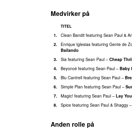
Medvirker på
TITEL
1.
Clean Bandit
featuring
Sean Paul
&
An
2.
Enrique Iglesias
featuring
Gente de Z
Bailando
3.
Sia
featuring
Sean Paul
–
Cheap Thril
4.
Beyoncé
featuring
Sean Paul
–
Baby 
5.
Blu Cantrell
featuring
Sean Paul
–
Bre
6.
Simple Plan
featuring
Sean Paul
–
Su
7.
Magic!
featuring
Sean Paul
–
Lay Yo
8.
Spice
featuring
Sean Paul
&
Shaggy
Anden rolle på