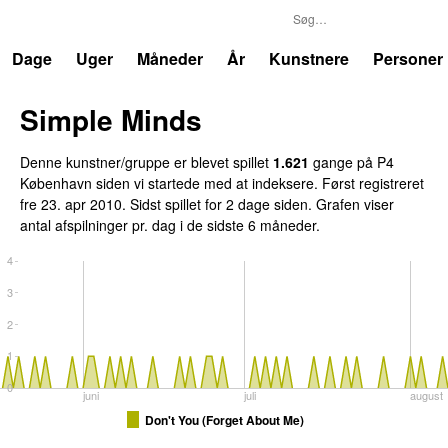
P4
Trends
Dage
Uger
Måneder
År
Kunstnere
Personer
Simple Minds
Denne kunstner/gruppe er blevet spillet
1.621
gange på P4
København siden vi startede med at indeksere. Først registreret
fre 23. apr 2010
. Sidst spillet
for 2 dage siden
. Grafen viser
antal afspilninger pr. dag i de sidste 6 måneder.
4
3
2
1
0
juni
juli
august
Don't You (Forget About Me)