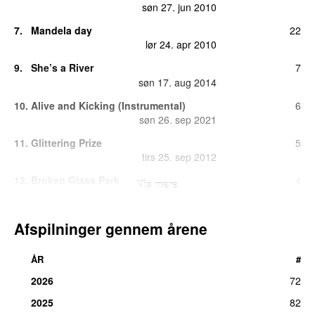
søn 27. jun 2010
7.
Mandela day
22
lør 24. apr 2010
9.
She’s a River
7
søn 17. aug 2014
10.
Alive and Kicking (Instrumental)
6
søn 26. sep 2021
11.
Glittering Prize
5
tirs 25. sep 2012
12.
Broken Glass Park
4
Vis mere
lør 30. mar 2013
12.
Sanctify Yourself
4
Afspilninger gennem årene
søn 23. jan 2011
14.
Blindfolded
3
ÅR
#
lør 15. nov 2014
2026
72
14.
Love Song
3
2025
82
søn 3. apr 2016