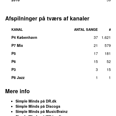
19.
Vision Thing
2
ons 15. jun 2022
25.
Book of Brilliant Things
1
Afspilninger på tværs af kanaler
ons 26. sep 2018
25.
East at Easter
1
KANAL
ANTAL SANGE
#
søn 5. mar 2023
P4 København
37
1.621
25.
Get It On
(
med
Icehouse
)
1
P7 Mix
21
579
man 8. apr 2024
P5
17
181
25.
Ghost Dancing
1
tirs 20. feb 2018
P6
15
52
P3
3
15
25.
Honest Town
1
søn 9. jan 2022
P8 Jazz
1
1
25.
Hunter and the Hunted
1
søn 7. jul 2019
Mere info
25.
The Kick Inside of Me
1
Simple Minds på DR.dk
søn 3. dec 2023
Simple Minds på Discogs
25.
Midnight Walking
1
Simple Minds på MusicBrainz