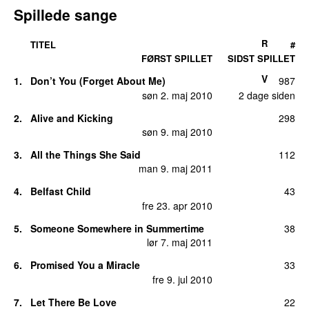
Spillede sange
R
TITEL
#
FØRST SPILLET
SIDST SPILLET
V
1.
Don’t You (Forget About Me)
987
søn 2. maj 2010
2 dage siden
2.
Alive and Kicking
298
søn 9. maj 2010
3.
All the Things She Said
112
man 9. maj 2011
4.
Belfast Child
43
fre 23. apr 2010
5.
Someone Somewhere in Summertime
38
lør 7. maj 2011
6.
Promised You a Miracle
33
fre 9. jul 2010
7.
Let There Be Love
22