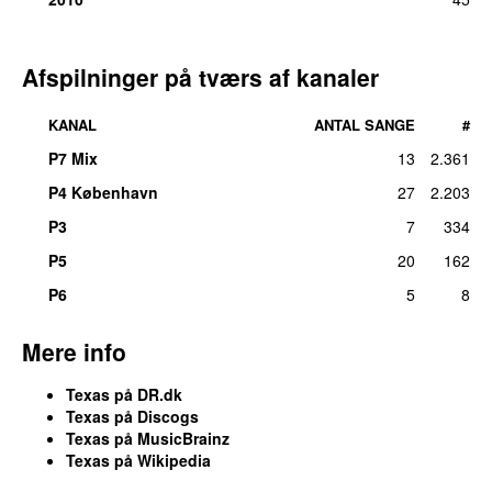
22.
Everyday Now
1
lør 21. aug 2010
22.
In Demand
1
Afspilninger på tværs af kanaler
lør 31. mar 2012
22.
Prayer for You
1
KANAL
ANTAL SANGE
#
tors 5. mar 2026
P7 Mix
13
2.361
22.
Put Your Arms Around Me
1
P4 København
27
2.203
ons 14. feb 2018
P3
7
334
P5
20
162
P6
5
8
Mere info
Texas på DR.dk
Texas på Discogs
Texas på MusicBrainz
Texas på Wikipedia