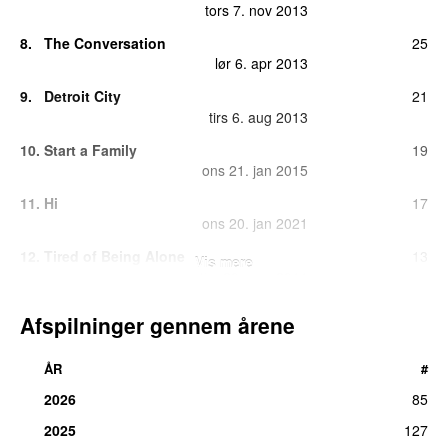
tors 7. nov 2013
8.
The Conversation
25
lør 6. apr 2013
9.
Detroit City
21
tirs 6. aug 2013
10.
Start a Family
19
ons 21. jan 2015
11.
Hi
17
ons 20. jan 2021
12.
Tired of Being Alone
13
Vis mere
tirs 29. mar 2011
13.
So Called Friend
(
med
Sharleen Spiteri
)
10
Afspilninger gennem årene
man 20. aug 2012
14.
Midnight
9
ÅR
#
tors 6. jul 2017
2026
85
14.
Mr Haze
9
2025
127
tirs 4. maj 2021