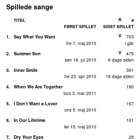
Spillede sange
R
TITEL
#
FØRST SPILLET
SIDST SPILLET
V
1.
Say What You Want
703
fre 7. maj 2010
i går
V
2.
Summer Son
475
søn 18. jul 2010
6 dage siden
3.
Inner Smile
391
fre 23. apr 2010
19 dage siden
4.
When We Are Together
180
tors 3. mar 2011
5.
I Don’t Want a Lover
167
ons 5. maj 2010
6.
In Our Lifetime
101
lør 15. maj 2010
7.
Dry Your Eyes
29