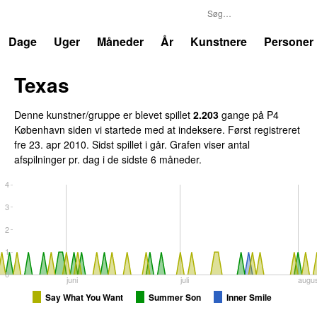
P4
Trends
Dage
Uger
Måneder
År
Kunstnere
Personer
Texas
Denne kunstner/gruppe er blevet spillet
2.203
gange på P4
København siden vi startede med at indeksere. Først registreret
fre 23. apr 2010
. Sidst spillet
i går
. Grafen viser antal
afspilninger pr. dag i de sidste 6 måneder.
4
3
2
1
0
juni
juli
augu
Say What You Want
Summer Son
Inner Smile