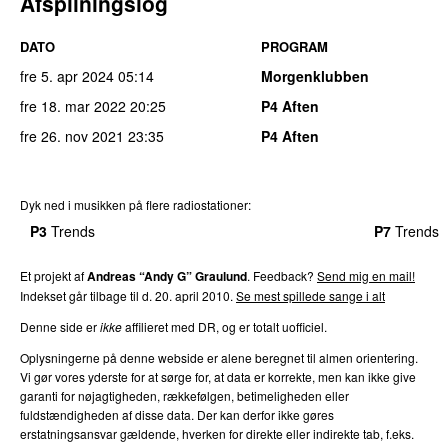
Afspilningslog
DATO
PROGRAM
fre 5. apr 2024
05:14
Morgenklubben
fre 18. mar 2022
20:25
P4 Aften
fre 26. nov 2021
23:35
P4 Aften
Dyk ned i musikken på flere radiostationer:
P3
Trends
P4
Trends
P5
Trends
P6
Trends
P7
Trends
Et projekt af
Andreas “Andy G” Graulund
. Feedback?
Send mig en mail!
Indekset går tilbage til d. 20. april 2010.
Se mest spillede sange i alt
Denne side er
ikke
affilieret med DR, og er totalt uofficiel.
Oplysningerne på denne webside er alene beregnet til almen orientering.
Vi gør vores yderste for at sørge for, at data er korrekte, men kan ikke give
garanti for nøjagtigheden, rækkefølgen, betimeligheden eller
fuldstændigheden af disse data. Der kan derfor ikke gøres
erstatningsansvar gældende, hverken for direkte eller indirekte tab, f.eks.