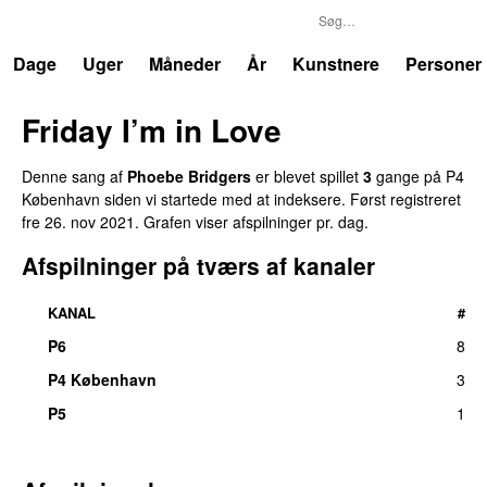
P4
Trends
Dage
Uger
Måneder
År
Kunstnere
Personer
Friday I’m in Love
Denne sang af
Phoebe Bridgers
er blevet spillet
3
gange på P4
København siden vi startede med at indeksere. Først registreret
fre 26. nov 2021
. Grafen viser afspilninger pr. dag.
Afspilninger på tværs af kanaler
KANAL
#
P6
8
P4 København
3
P5
1