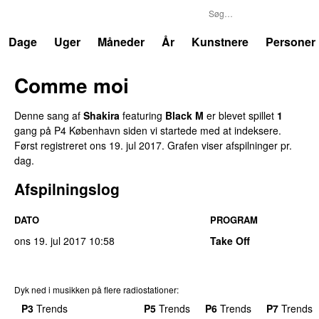
P4
Trends
Dage
Uger
Måneder
År
Kunstnere
Personer
Comme moi
Denne sang af
Shakira
featuring
Black M
er blevet spillet
1
gang på P4 København siden vi startede med at indeksere.
Først registreret
ons 19. jul 2017
. Grafen viser afspilninger pr.
dag.
Afspilningslog
DATO
PROGRAM
ons 19. jul 2017
10:58
Take Off
Dyk ned i musikken på flere radiostationer:
P3
Trends
P4
Trends
P5
Trends
P6
Trends
P7
Trends