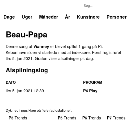
P4
Trends
Dage
Uger
Måneder
År
Kunstnere
Personer
Beau-Papa
Denne sang af
Vianney
er blevet spillet
1
gang på P4
København siden vi startede med at indeksere. Først registreret
tirs 5. jan 2021
. Grafen viser afspilninger pr. dag.
Afspilningslog
DATO
PROGRAM
tirs 5. jan 2021
12:39
P4 Play
Dyk ned i musikken på flere radiostationer:
P3
Trends
P4
Trends
P5
Trends
P6
Trends
P7
Trends