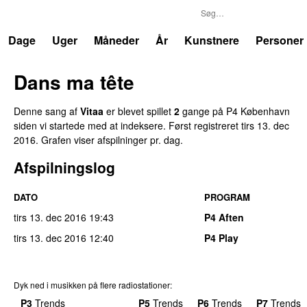
P4
Trends
Dage
Uger
Måneder
År
Kunstnere
Personer
Dans ma tête
Denne sang af
Vitaa
er blevet spillet
2
gange på P4 København
siden vi startede med at indeksere. Først registreret
tirs 13. dec
2016
. Grafen viser afspilninger pr. dag.
Afspilningslog
DATO
PROGRAM
tirs 13. dec 2016
19:43
P4 Aften
tirs 13. dec 2016
12:40
P4 Play
Dyk ned i musikken på flere radiostationer:
P3
Trends
P4
Trends
P5
Trends
P6
Trends
P7
Trends