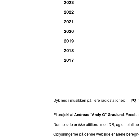
2023
2022
2021
2020
2019
2018
2017
Dyk ned i musikken på flere radiostationer:
P3
T
Et projekt af
Andreas “Andy G” Graulund
. Feedb
Denne side er
ikke
affilieret med DR, og er totalt uof
Oplysningerne på denne webside er alene beregnet ti