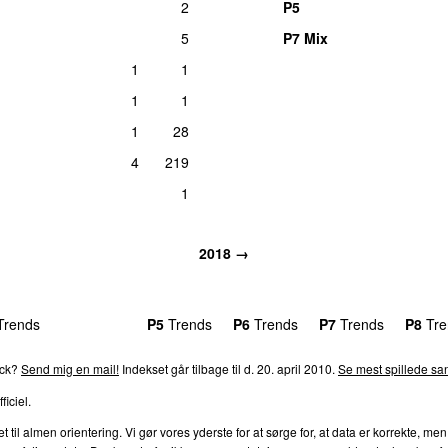
2
P5
5
P7 Mix
1
1
1
1
1
28
4
219
1
2018 →
rends
P4
Trends
P5
Trends
P6
Trends
P7
Trends
P8
Tre
ack?
Send mig en mail!
Indekset går tilbage til d. 20. april 2010.
Se mest spillede san
ficiel.
l almen orientering. Vi gør vores yderste for at sørge for, at data er korrekte, men