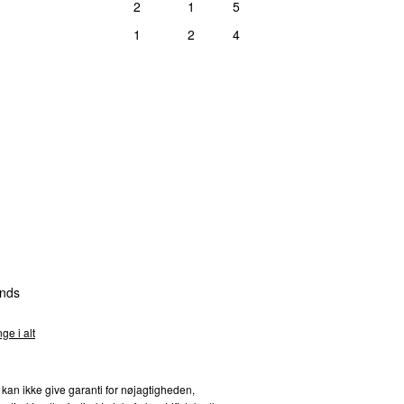
2
1
5
1
2
4
nds
ge i alt
 kan ikke give garanti for nøjagtigheden,