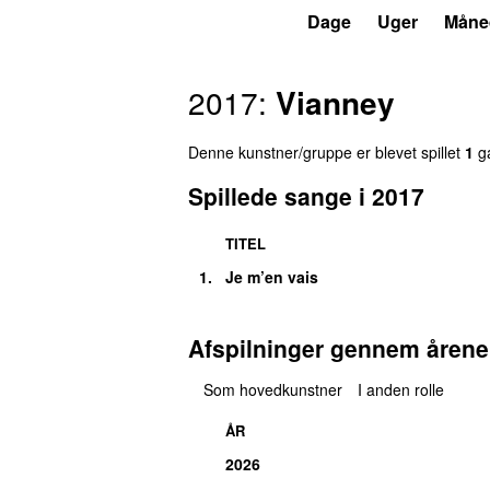
P4
Trends
Dage
Uger
Måne
2017:
Vianney
Denne kunstner/gruppe er blevet spillet
1
ga
Spillede sange i 2017
TITEL
1.
Je m’en vais
Afspilninger gennem årene
Som hovedkunstner
I anden rolle
ÅR
2026