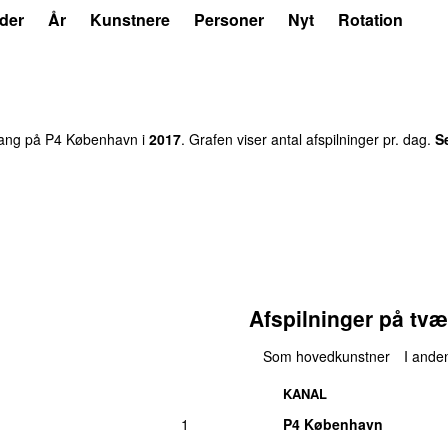
der
År
Kunstnere
Personer
Nyt
Rotation
ng på P4 København i
2017
. Grafen viser antal afspilninger pr. dag.
S
Afspilninger på tvæ
Som hovedkunstner
I anden
KANAL
1
P4 København