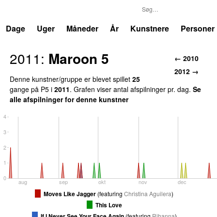
P5
Trends
Dage
Uger
Måneder
År
Kunstnere
Personer
2011
:
Maroon 5
←
2010
2012
→
Denne kunstner/gruppe er blevet spillet
25
gang
e
på
P5
i
2011
.
Grafen viser antal afspilninger pr. dag.
Se
alle afspilninger for denne kunstner
4
3
2
1
0
aug
sep
okt
nov
dec
Moves Like Jagger
(
featuring
Christina Aguilera
)
This Love
If I Never See Your Face Again
(
featuring
Rihanna
)