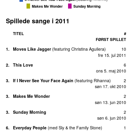
Makes Me Wonder
Sunday Morning
Spillede sange i
2011
TITEL
#
FØRST SPILLET
1
.
Moves Like Jagger
(
featuring
Christina Aguilera
)
10
fre 15. jul 2011
2
.
This Love
6
ons 5. maj 2010
3
.
If I Never See Your Face Again
(
featuring
Rihanna
)
2
søn 17. okt 2010
3
.
Makes Me Wonder
2
søn 13. jun 2010
3
.
Sunday Morning
2
søn 6. jun 2010
6
.
Everyday People
(
med
Sly & the Family Stone
)
1