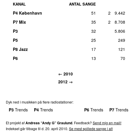
KANAL
ANTAL SANGE
P4 København
51
2
9.442
P7 Mix
35
2
8.708
P3
32
5.806
P5
25
249
P8 Jazz
17
121
P6
13
70
←
2010
2012
→
Dyk ned i musikken på flere radiostationer:
P3
Trends
P4
Trends
P5
Trends
P6
Trends
P7
Trends
Et projekt af
Andreas “Andy G” Graulund
. Feedback?
Send mig en mail!
Indekset går tilbage til d.
20. april 2010
.
Se mest spillede sange i alt