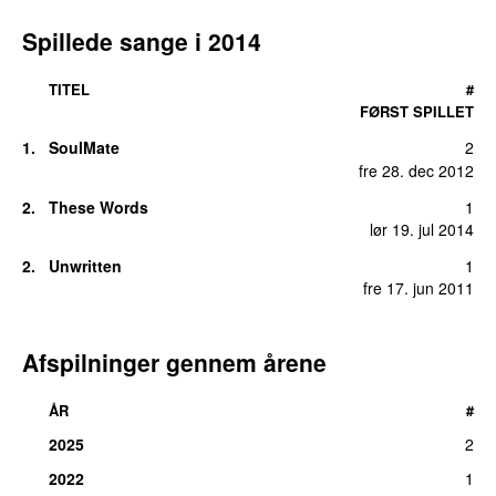
Spillede sange i
2014
TITEL
#
FØRST SPILLET
1
.
SoulMate
2
fre 28. dec 2012
2
.
These Words
1
lør 19. jul 2014
2
.
Unwritten
1
fre 17. jun 2011
Afspilninger gennem årene
ÅR
#
2025
2
2022
1