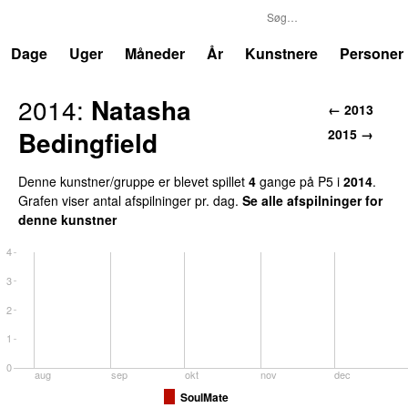
P5
Trends
Dage
Uger
Måneder
År
Kunstnere
Personer
2014
:
Natasha
←
2013
Bedingfield
2015
→
Denne kunstner/gruppe er blevet spillet
4
gang
e
på
P5
i
2014
.
Grafen viser antal afspilninger pr. dag.
Se alle afspilninger for
denne kunstner
4
3
2
1
0
aug
sep
okt
nov
dec
SoulMate