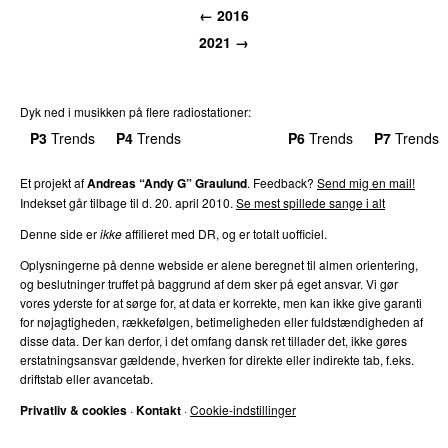
←
2016
2021
→
Dyk ned i musikken på flere radiostationer:
P3
Trends
P4
Trends
P5
Trends
P6
Trends
P7
Trends
Et projekt af
Andreas “Andy G” Graulund
. Feedback?
Send mig en mail!
Indekset går tilbage til d.
20. april 2010
.
Se mest spillede sange i alt
Denne side er
ikke
affilieret med DR, og er totalt uofficiel.
Oplysningerne på denne webside er alene beregnet til almen orientering,
og beslutninger truffet på baggrund af dem sker på eget ansvar. Vi gør
vores yderste for at sørge for, at data er korrekte, men kan ikke give garanti
for nøjagtigheden, rækkefølgen, betimeligheden eller fuldstændigheden af
disse data. Der kan derfor, i det omfang dansk ret tillader det, ikke gøres
erstatningsansvar gældende, hverken for direkte eller indirekte tab, f.eks.
driftstab eller avancetab.
Privatliv & cookies
·
Kontakt
·
Cookie-indstillinger