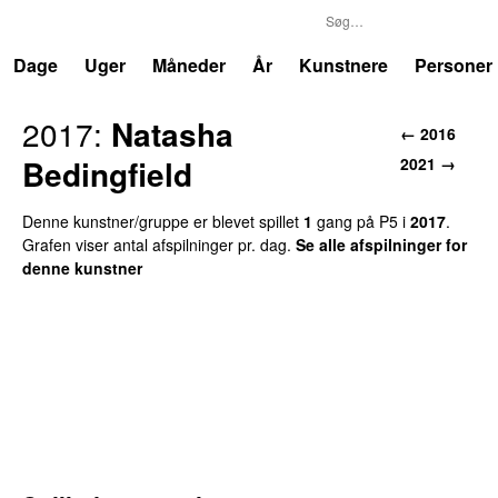
P5
Trends
Dage
Uger
Måneder
År
Kunstnere
Personer
2017
:
Natasha
←
2016
Bedingfield
2021
→
Denne kunstner/gruppe er blevet spillet
1
gang
på
P5
i
2017
.
Grafen viser antal afspilninger pr. dag.
Se alle afspilninger for
denne kunstner