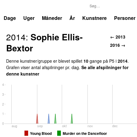
P5
Trends
Dage
Uger
Måneder
År
Kunstnere
Personer
2014
:
Sophie Ellis-
←
2013
Bextor
2016
→
Denne kunstner/gruppe er blevet spillet
10
gang
e
på
P5
i
2014
.
Grafen viser antal afspilninger pr. dag.
Se alle afspilninger for
denne kunstner
4
3
2
1
0
aug
sep
okt
nov
dec
Young Blood
Murder on the Dancefloor