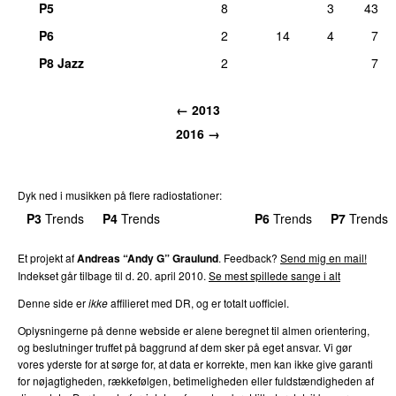
P5
8
3
43
P6
2
14
4
7
P8 Jazz
2
7
←
2013
2016
→
Dyk ned i musikken på flere radiostationer:
P3
Trends
P4
Trends
P5
Trends
P6
Trends
P7
Trends
Et projekt af
Andreas “Andy G” Graulund
. Feedback?
Send mig en mail!
Indekset går tilbage til d.
20. april 2010
.
Se mest spillede sange i alt
Denne side er
ikke
affilieret med DR, og er totalt uofficiel.
Oplysningerne på denne webside er alene beregnet til almen orientering,
og beslutninger truffet på baggrund af dem sker på eget ansvar. Vi gør
vores yderste for at sørge for, at data er korrekte, men kan ikke give garanti
for nøjagtigheden, rækkefølgen, betimeligheden eller fuldstændigheden af