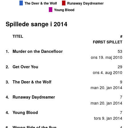
The Deer & the Wolf
Runaway Daydreamer
Young Blood
Spillede sange i 2014
TITEL
#
FØRST SPILLET
1.
Murder on the Dancefloor
53
ons 19. maj 2010
2.
Get Over You
29
ons 4. aug 2010
3.
The Deer & the Wolf
9
man 20. jan 2014
4.
Runaway Daydreamer
7
man 20. jan 2014
4.
Young Blood
7
tors 9. jan 2014
6.
Wrong Side of the Sun
4