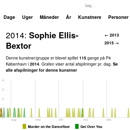
P4
Trends
Dage
Uger
Måneder
År
Kunstnere
Personer
2014:
Sophie Ellis-
← 2013
Bextor
2015 →
Denne kunstner/gruppe er blevet spillet
115
gange på P4
København i
2014
. Grafen viser antal afspilninger pr. dag.
Se
alle afspilninger for denne kunstner
4
3
2
1
0
aug
sep
okt
nov
dec
Murder on the Dancefloor
Get Over You