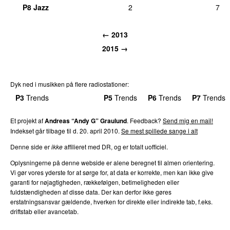
P8 Jazz
2
7
← 2013
2015 →
Dyk ned i musikken på flere radiostationer:
P3
Trends
P4
Trends
P5
Trends
P6
Trends
P7
Trends
Et projekt af
Andreas “Andy G” Graulund
. Feedback?
Send mig en mail!
Indekset går tilbage til d. 20. april 2010.
Se mest spillede sange i alt
Denne side er
ikke
affilieret med DR, og er totalt uofficiel.
Oplysningerne på denne webside er alene beregnet til almen orientering.
Vi gør vores yderste for at sørge for, at data er korrekte, men kan ikke give
garanti for nøjagtigheden, rækkefølgen, betimeligheden eller
fuldstændigheden af disse data. Der kan derfor ikke gøres
erstatningsansvar gældende, hverken for direkte eller indirekte tab, f.eks.
driftstab eller avancetab.