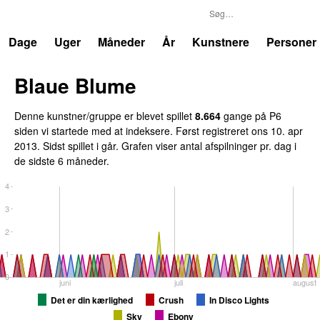
P6
Trends
Dage
Uger
Måneder
År
Kunstnere
Personer
Blaue Blume
Denne kunstner/gruppe er blevet spillet
8.664
gange på P6
siden vi startede med at indeksere. Først registreret
ons 10. apr
2013
. Sidst spillet
i går
. Grafen viser antal afspilninger pr. dag i
de sidste 6 måneder.
4
3
2
1
0
juni
juli
august
Det er din kærlighed
Crush
In Disco Lights
Sky
Ebony