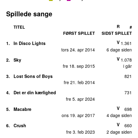
Spillede sange
R
TITEL
#
FØRST SPILLET
SIDST SPILLET
V
1.
In Disco Lights
1.361
tors 24. apr 2014
6 dage siden
V
2.
Sky
1.078
fre 18. sep 2015
i går
3.
Lost Sons of Boys
821
fre 21. feb 2014
4.
Det er din kærlighed
731
fre 5. apr 2024
V
5.
Macabre
698
ons 19. apr 2017
4 dage siden
V
6.
Crush
660
fre 3. feb 2023
2 dage siden