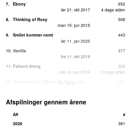
7.
Ebony
652
lør 21. okt 2017
4 dage siden
8.
Thinking of Roxy
508
man 15. jun 2015
9.
Smilet kommer nemt
443
lør 11. jan 2025
10.
Vanilla
377
fre 11. okt 2019
11.
Følsom dreng
322
man 9. sep 2024
2 dage siden
12.
Before the Sun Blows Up Our Lungs
299
Vis mere
ons 21. okt 2015
13.
Det husker jeg
221
Afspilninger gennem årene
man 18. nov 2024
39 dage siden
14.
Country
130
ÅR
#
fre 9. sep 2022
2026
381
15.
Morgensol
65