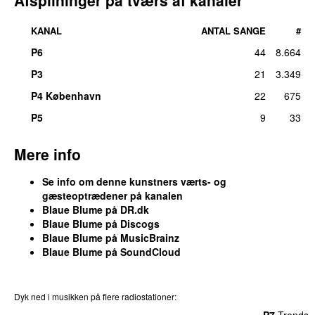
24.
Someday (Live P6 Beat Rocker Koncerthuset
6
KANAL
ANTAL SANGE
#
2021)
man 13. sep 2021
P6
44
8.664
25.
Jealousy (Live P6 BEAT Rocker Koncerthuset
5
P3
21
3.349
2014)
P4 København
22
675
tors 8. jan 2015
P5
9
33
25.
Lemon Tree
5
man 2. jun 2014
Mere info
25.
Lost Sons Of Boys (Live P6 BEAT Rocker
5
Koncerthuset 2014)
Se info om denne kunstners værts- og
man 22. dec 2014
gæsteoptrædener på kanalen
Blaue Blume på DR.dk
25.
Mørkekender
5
Blaue Blume på Discogs
man 27. jan 2025
Blaue Blume på MusicBrainz
29.
Bombard (Live P6 Beat Rocker Koncerthuset
4
Blaue Blume på SoundCloud
2021)
tors 16. jun 2022
Dyk ned i musikken på flere radiostationer:
29.
In Disco Lights (Live P6 BEAT Rocker
4
Koncerthuset 2014)
P3
Trends
P4
Trends
P5
Trends
P6
Trends
P7
Trends