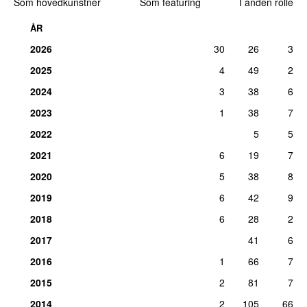
Som hovedkunstner
Som featuring
I anden rolle
10.
Sly & the Family Stone
–
Brave and Strong
2
Medvirkende (guitarer):
Bobby Womack
ÅR
søn 18. jan 2026
2026
30
26
3
10.
The Rolling Stones
–
It’s All Over Now
2
2025
4
49
2
Komponist:
Bobby Womack
søn 26. jan 2014
2024
3
38
6
10.
Sly & the Family Stone
–
Poet
2
2023
1
38
7
Medvirkende (guitarer):
Bobby Womack
2022
5
5
søn 18. jan 2026
2021
6
19
7
10.
Gorillaz
–
Stylo (Live Roskilde 2010)
2
2020
5
38
8
Medvirkende (sang):
Bobby Womack
lør 4. jun 2011
2019
6
42
9
10.
Sly & the Family Stone
–
Time
2
2018
6
28
2
Medvirkende (guitarer):
Bobby Womack
2017
41
6
søn 18. jan 2026
2016
1
66
7
10.
Sly & the Family Stone
–
You Caught Me Smilin’
2
2015
2
81
7
Medvirkende (guitarer):
Bobby Womack
søn 18. jan 2026
2014
2
105
66