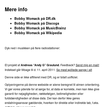
Mere info
Bobby Womack på DR.dk
Bobby Womack på Discogs
Bobby Womack på MusicBrainz
Bobby Womack på Wikipedia
Dyk ned i musikken på flere radiostationer:
P3
Trends
P4
Trends
P5
Trends
P6
Trends
P7
Trends
Et projekt af
Andreas “Andy G” Graulund
. Feedback?
Send mig en mail!
Indekset går tilbage til d. 11. april 2011.
Se mest spillede sange i alt
Denne side er
ikke
affilieret med DR, og er totalt uofficiel.
Oplysningerne på denne webside er alene beregnet til almen orientering.
Vi gør vores yderste for at sørge for, at data er korrekte, men kan ikke give
garanti for nøjagtigheden, rækkefølgen, betimeligheden eller
fuldstændigheden af disse data. Der kan derfor ikke gøres
erstatningsansvar gældende, hverken for direkte eller indirekte tab, f.eks.