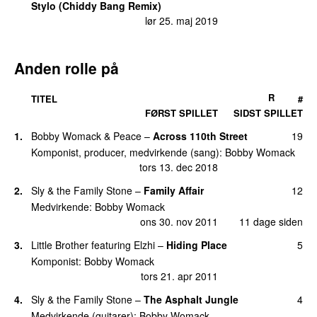
Stylo (Chiddy Bang Remix)
lør 25. maj 2019
Anden rolle på
R
TITEL
#
FØRST SPILLET
SIDST SPILLET
1.
Bobby Womack & Peace
–
Across 110th Street
19
Komponist, producer, medvirkende (sang):
Bobby Womack
tors 13. dec 2018
2.
Sly & the Family Stone
–
Family Affair
12
Medvirkende:
Bobby Womack
ons 30. nov 2011
11 dage siden
3.
Little Brother
featuring
Elzhi
–
Hiding Place
5
Komponist:
Bobby Womack
tors 21. apr 2011
4.
Sly & the Family Stone
–
The Asphalt Jungle
4
Medvirkende (guitarer):
Bobby Womack