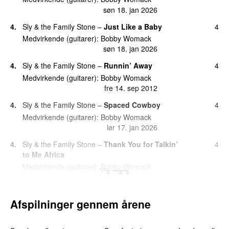
søn 18. jan 2026
4.
Sly & the Family Stone
–
Just Like a Baby
4
Medvirkende (guitarer):
Bobby Womack
søn 18. jan 2026
4.
Sly & the Family Stone
–
Runnin’ Away
4
Medvirkende (guitarer):
Bobby Womack
fre 14. sep 2012
4.
Sly & the Family Stone
–
Spaced Cowboy
4
Medvirkende (guitarer):
Bobby Womack
lør 17. jan 2026
4.
Sly & the Family Stone
–
Thank You for Talkin’
4
to Me Africa
Medvirkende (guitarer):
Bobby Womack
Vis mere
tors 23. aug 2018
9.
Sly & the Family Stone
–
Luv ‘N’ Haight
3
Afspilninger gennem årene
Medvirkende (guitarer):
Bobby Womack
lør 3. jan 2026