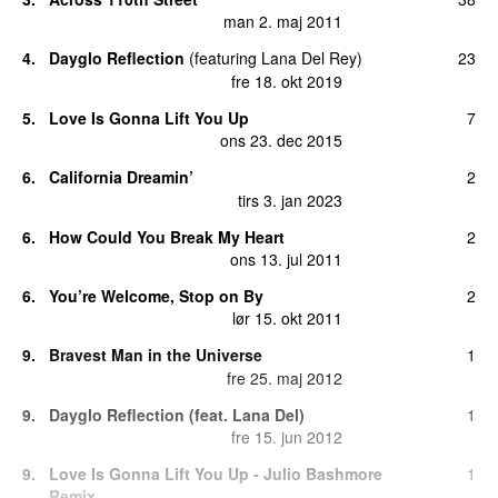
man 2. maj 2011
4.
Dayglo Reflection
(
featuring
Lana Del Rey
)
23
fre 18. okt 2019
5.
Love Is Gonna Lift You Up
7
ons 23. dec 2015
6.
California Dreamin’
2
tirs 3. jan 2023
6.
How Could You Break My Heart
2
ons 13. jul 2011
6.
You’re Welcome, Stop on By
2
lør 15. okt 2011
9.
Bravest Man in the Universe
1
fre 25. maj 2012
9.
Dayglo Reflection (feat. Lana Del)
1
fre 15. jun 2012
9.
Love Is Gonna Lift You Up - Julio Bashmore
1
Remix.