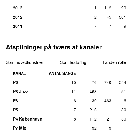
16.
Wilson Pickett
–
I’m a Midnight Mover
1
2013
1
112
99
Komponist:
Bobby Womack
2012
2
45
301
ons 24. feb 2016
2011
7
7
9
16.
The Valentinos
–
It’s All Over Now
1
Komponist:
Bobby Womack
lør 25. jul 2020
Afspilninger på tværs af kanaler
16.
Ronnie Wood
–
Lucky Man
1
Medvirkende (kor):
Bobby Womack
Som hovedkunstner
Som featuring
I anden rolle
lør 1. jun 2013
KANAL
ANTAL SANGE
16.
The Valentinos
–
Sweeter Than the Day Before
1
Komponist, tekst/forfatter, medvirkende (el guitar, sang):
P6
15
76
740
544
Bobby Womack
P8 Jazz
11
463
51
man 11. maj 2015
P3
6
30
463
6
16.
Todd Rundgren
–
The Want of a Nail
1
P5
7
216
1
30
Tekst/forfatter, medvirkende (sang):
Bobby Womack
fre 5. sep 2025
P4 København
8
112
21
30
P7 Mix
32
3