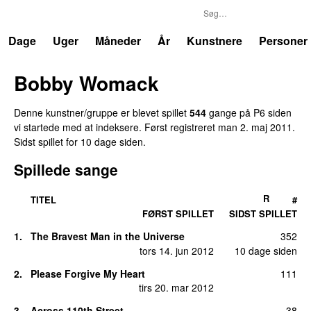
P6
Trends
Dage
Uger
Måneder
År
Kunstnere
Personer
Bobby Womack
Denne kunstner/gruppe er blevet spillet
544
gange på P6 siden
vi startede med at indeksere. Først registreret
man 2. maj 2011
.
Sidst spillet
for 10 dage siden
.
Spillede sange
R
TITEL
#
FØRST SPILLET
SIDST SPILLET
1.
The Bravest Man in the Universe
352
tors 14. jun 2012
10 dage siden
2.
Please Forgive My Heart
111
tirs 20. mar 2012
3.
Across 110th Street
38