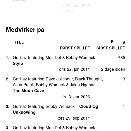
fre 21. sep 2012
Vis mere
9.
Love Is Gonna Lift You Up (Julio Bashmore
1
Remix)
fre 3. aug 2012
Medvirker på
9.
Nothin’ Can Save Ya
(
featuring
Fatoumata
1
R
TITEL
#
Diawara
)
FØRST SPILLET
SIDST SPILLET
ons 15. jul 2020
1.
Gorillaz
featuring
Mos Def
&
Bobby Womack
–
735
9.
Nothin’ Can Save Ya (feat. Fatoumata
1
Stylo
Diawara)
ons 22. jun 2011
2 dage siden
fre 29. jun 2012
2.
Gorillaz
featuring
Dave Jolicoeur
,
Black Thought
,
3
9.
Woman’s Gotta Have It
1
Asha Puthli
,
Bobby Womack
&
Jalen Ngonda
–
ons 17. jul 2019
The Moon Cave
fre 3. apr 2026
3.
Gorillaz
featuring
Bobby Womack
–
Cloud Og
1
Unknowing
tors 29. sep 2011
3.
Gorillaz
featuring
Mos Def
&
Bobby Womack
–
1