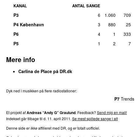
KANAL
ANTAL SANGE
P3
6
1.060
709
P4 København
3
880
25
P6
4
1
333
P5
1
2
7
Mere info
Carlina de Place på DR.dk
Dyk ned i musikken på flere radiostationer:
P3
Trends
P4
Trends
P5
Trends
P6
Trends
P7
Trends
Et projekt af
Andreas “Andy G” Graulund
. Feedback?
Send mig en mail!
Indekset går tilbage til d. 11. april 2011.
Se mest spillede sange i alt
Denne side er
ikke
affilieret med DR, og er totalt uofficiel.