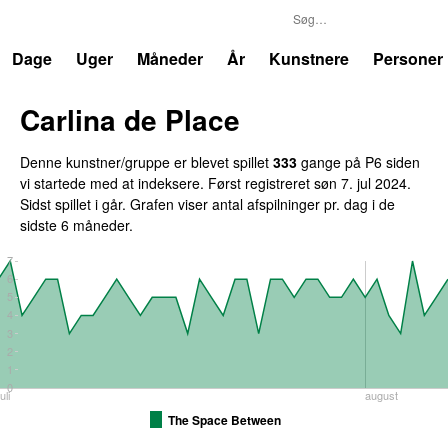
P6
Trends
Dage
Uger
Måneder
År
Kunstnere
Personer
Carlina de Place
Denne kunstner/gruppe er blevet spillet
333
gange på P6 siden
vi startede med at indeksere. Først registreret
søn 7. jul 2024
.
Sidst spillet
i går
. Grafen viser antal afspilninger pr. dag i de
sidste 6 måneder.
7
6
5
4
3
2
1
0
juli
august
The Space Between