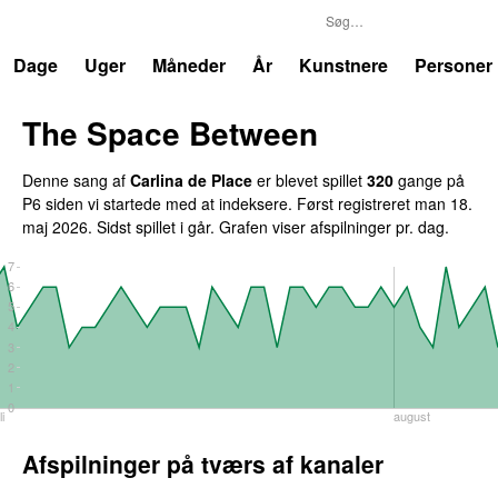
P6
Trends
Dage
Uger
Måneder
År
Kunstnere
Personer
The Space Between
Denne sang af
Carlina de Place
er blevet spillet
320
gange på
P6 siden vi startede med at indeksere. Først registreret
man 18.
maj 2026
. Sidst spillet
i går
. Grafen viser afspilninger pr. dag.
7
6
5
4
3
2
1
0
li
august
Afspilninger på tværs af kanaler