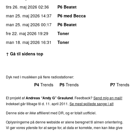
tirs 26. maj 2026
02:36
P6 Beatet
man 25. maj 2026
14:37
P6 med Becca
man 25. maj 2026
00:17
P6 Beatet
fre 22. maj 2026
19:29
Toner
man 18. maj 2026
16:31
Toner
↑ Gå til sidens top
Dyk ned i musikken på flere radiostationer:
P3
Trends
P4
Trends
P5
Trends
P6
Trends
P7
Trends
Et projekt af
Andreas “Andy G” Graulund
. Feedback?
Send mig en mail!
Indekset går tilbage til d. 11. april 2011.
Se mest spillede sange i alt
Denne side er
ikke
affilieret med DR, og er totalt uofficiel.
Oplysningerne på denne webside er alene beregnet til almen orientering.
Vi gør vores yderste for at sørge for, at data er korrekte, men kan ikke give