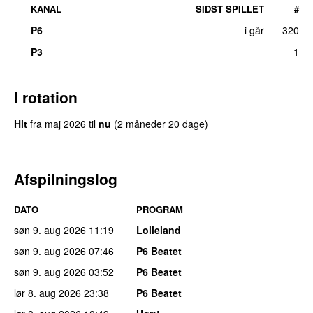
KANAL
SIDST SPILLET
#
P6
i går
320
P3
1
I rotation
Hit
fra
maj 2026
til
nu
(2 måneder 20 dage)
Afspilningslog
DATO
PROGRAM
søn 9. aug 2026
11:19
Lolleland
søn 9. aug 2026
07:46
P6 Beatet
søn 9. aug 2026
03:52
P6 Beatet
lør 8. aug 2026
23:38
P6 Beatet