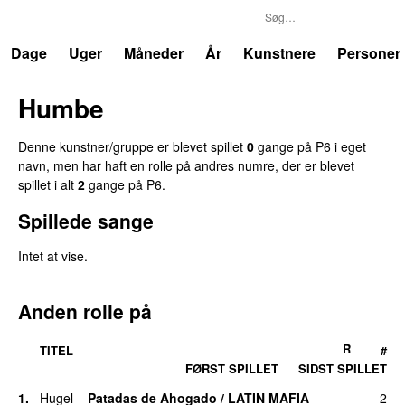
P6
Trends
Dage
Uger
Måneder
År
Kunstnere
Personer
Humbe
Denne kunstner/gruppe er blevet spillet
0
gange på P6 i eget
navn, men har haft en rolle på andres numre, der er blevet
spillet i alt
2
gange på P6.
Spillede sange
Intet at vise.
Anden rolle på
R
TITEL
#
FØRST SPILLET
SIDST SPILLET
1.
Hugel
–
Patadas de Ahogado / LATIN MAFIA
2