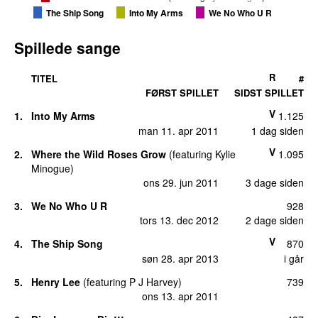
The Ship Song
Into My Arms
We No Who U R
Spillede sange
R
TITEL
#
FØRST SPILLET
SIDST SPILLET
V
1.
Into My Arms
1.125
man 11. apr 2011
1 dag siden
V
2.
Where the Wild Roses Grow
(
featuring
Kylie
1.095
Minogue
)
ons 29. jun 2011
3 dage siden
3.
We No Who U R
928
tors 13. dec 2012
2 dage siden
V
4.
The Ship Song
870
søn 28. apr 2013
i går
5.
Henry Lee
(
featuring
P J Harvey
)
739
ons 13. apr 2011