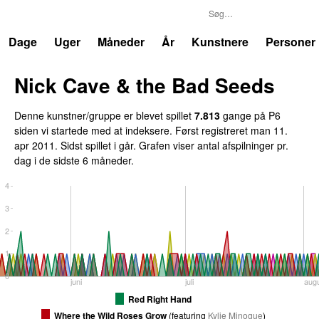
P6
Trends
Dage
Uger
Måneder
År
Kunstnere
Personer
Nick Cave & the Bad Seeds
Denne kunstner/gruppe er blevet spillet
7.813
gange på P6
siden vi startede med at indeksere. Først registreret
man 11.
apr 2011
. Sidst spillet
i går
. Grafen viser antal afspilninger pr.
dag i de sidste 6 måneder.
4
3
2
1
0
juni
juli
aug
Red Right Hand
Where the Wild Roses Grow
(
featuring
Kylie Minogue
)