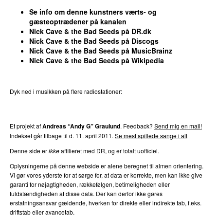
man 4. aug 2014
Se info om denne kunstners værts- og
gæsteoptrædener på kanalen
39.
West Country Girl
11
Nick Cave & the Bad Seeds på DR.dk
lør 9. nov 2013
Nick Cave & the Bad Seeds på Discogs
41.
Get Ready for Love
10
Nick Cave & the Bad Seeds på MusicBrainz
man 13. aug 2012
Nick Cave & the Bad Seeds på Wikipedia
41.
Lime Tree Arbour
10
lør 9. nov 2013
Dyk ned i musikken på flere radiostationer:
41.
There She Goes, My Beautiful World
10
P3
Trends
P4
Trends
P5
Trends
P6
Trends
P7
Trends
fre 14. feb 2014
44.
The Mercy Seat (Live 2013)
9
Et projekt af
Andreas “Andy G” Graulund
. Feedback?
Send mig en mail!
lør 9. nov 2013
Indekset går tilbage til d. 11. april 2011.
Se mest spillede sange i alt
Denne side er
ikke
affilieret med DR, og er totalt uofficiel.
44.
Nature Boy
9
søn 14. jul 2013
Oplysningerne på denne webside er alene beregnet til almen orientering.
Vi gør vores yderste for at sørge for, at data er korrekte, men kan ikke give
44.
Waiting for You
9
garanti for nøjagtigheden, rækkefølgen, betimeligheden eller
søn 6. okt 2019
fuldstændigheden af disse data. Der kan derfor ikke gøres
erstatningsansvar gældende, hverken for direkte eller indirekte tab, f.eks.
47.
Breathless
8
driftstab eller avancetab.
fre 21. dec 2018