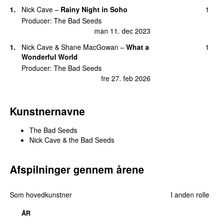
søn 17. apr 2011
1.
Nick Cave
–
Rainy Night in Soho
1
14.
The Weeping Song
69
Producer:
The Bad Seeds
lør 28. maj 2011
man 11. dec 2023
16.
Fifteen Feet of Pure White Snow
68
1.
Nick Cave
&
Shane MacGowan
–
What a
1
tirs 12. apr 2011
Wonderful World
Producer:
The Bad Seeds
17.
Jubilee Street
60
fre 27. feb 2026
man 11. feb 2013
18.
Stagger Lee
53
ons 25. apr 2012
Kunstnernavne
19.
(Are You) The One That I’ve Been Waiting
45
The Bad Seeds
For?
Nick Cave & the Bad Seeds
søn 17. apr 2011
20.
Deanna
43
Afspilninger gennem årene
lør 16. apr 2011
21.
Bright Horses
40
søn 6. okt 2019
Som hovedkunstner
I anden rolle
22.
As I Sat Sadly by Her Side
33
ÅR