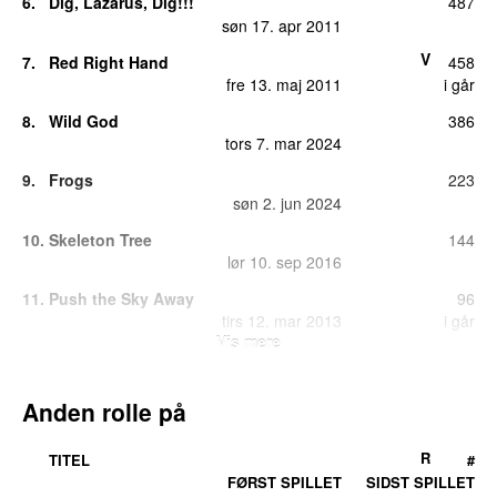
6.
Dig, Lazarus, Dig!!!
487
søn 17. apr 2011
V
7.
Red Right Hand
458
fre 13. maj 2011
i går
8.
Wild God
386
tors 7. mar 2024
9.
Frogs
223
søn 2. jun 2024
10.
Skeleton Tree
144
lør 10. sep 2016
11.
Push the Sky Away
96
tirs 12. mar 2013
i går
Vis mere
12.
Vortex
75
man 23. aug 2021
Anden rolle på
13.
Straight to You
70
tors 14. apr 2011
R
TITEL
#
14.
Do You Love Me?
69
FØRST SPILLET
SIDST SPILLET