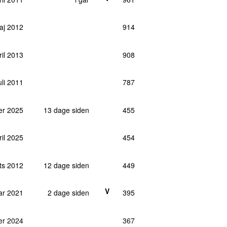
aj 2012
914
ril 2013
908
uli 2011
787
er 2025
13 dage siden
455
ril 2025
454
ts 2012
12 dage siden
449
V
uar 2021
2 dage siden
395
er 2024
367