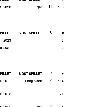
H
maj 2026
i går
195
R
PILLET
SIDST SPILLET
#
uni 2023
8
er 2021
2
R
PILLET
SIDST SPILLET
#
V
juli 2011
1 dag siden
1.584
juli 2012
1.171
V
il 2011
i går
961