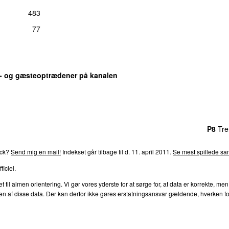
tirs 16. ma
483
ang):
Nikolaj Manuel Vonsild
77
man 16. ju
Vonsild
e
fre 6. ap
s- og gæsteoptrædener på kanalen
edvirkende (sang):
Nikolaj Vonsild
 Up
fre 9. j
ang):
Nikolaj Manuel Vonsild
Live P6 Morgenbeatet 2025)
tors 24. ap
rends
P4
Trends
P5
Trends
P6
Trends
P7
Trends
P8
Tre
laj Manuel Vonsild
ll
tors 7. novemb
ack?
Send mig en mail!
Indekset går tilbage til d. 11. april 2011.
Se mest spillede san
uel Vonsild
Komponist, producer, medvirkende (sang):
Nikolaj Vonsild
ficiel.
the Take in Your Heaven
ons 15. m
l almen orientering. Vi gør vores yderste for at sørge for, at data er korrekte, men
de (sang):
Nikolaj Manuel Vonsild
af disse data. Der kan derfor ikke gøres erstatningsansvar gældende, hverken for dire
man 2. mar
ang):
Nikolaj Vonsild
Komponist, tekst/forfatter:
Nikolaj Manuel Vonsild