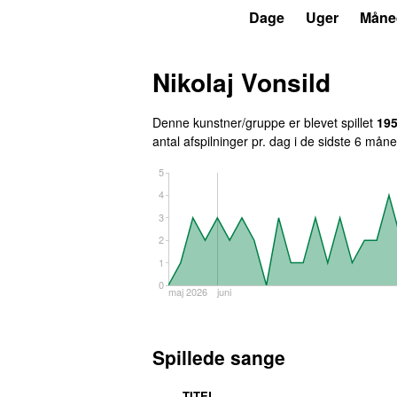
P6
Trends
Dage
Uger
Måne
Nikolaj Vonsild
Denne kunstner/gruppe er blevet spillet
19
antal afspilninger pr. dag i de sidste 6 måne
5
4
3
2
1
0
maj 2026
juni
Spillede sange
TITEL