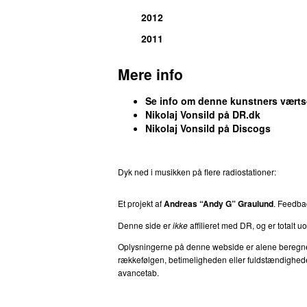
28.
When Saints Go Machine
–
Far Cry
2012
Komponist, producer, medvirkende (s
2011
28.
When Saints Go Machine
–
Sea
Komponist, producer:
Nikolaj Manuel 
Mere info
28.
When Saints Go Machine
–
ZeroFram
Se info om denne kunstners vært
Komponist:
Nikolaj Manuel Vonsild
M
Nikolaj Vonsild på DR.dk
31.
When Saints Go Machine
–
Light Me
Nikolaj Vonsild på Discogs
Komponist, producer, medvirkende (s
32.
When Saints Go Machine
–
Co-Star (
Dyk ned i musikken på flere radiostationer:
P3
T
Komponist, medvirkende (sang):
Niko
32.
When Saints Go Machine
–
I Don’t Te
Et projekt af
Andreas “Andy G” Graulund
. Feedb
Komponist, tekst/forfatter:
Nikolaj Man
Denne side er
ikke
affilieret med DR, og er totalt uof
32.
When Saints Go Machine
–
Slave to 
Oplysningerne på denne webside er alene beregnet ti
Komponist, tekst/forfatter, medvirken
rækkefølgen, betimeligheden eller fuldstændigheden 
35.
When Saints Go Machine
–
MVL
avancetab.
Komponist, producer, medvirkende (s