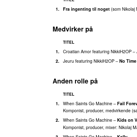
1.
Fra ingenting til noget
(
som
Nikolaj
Medvirker på
TITEL
1.
Croatian Amor
featuring
NikkiH2OP
–
2.
Jeuru
featuring
NikkiH2OP
–
No Time
Anden rolle på
TITEL
1.
When Saints Go Machine
–
Fail Fore
Komponist, producer, medvirkende (s
2.
When Saints Go Machine
–
Kids on 
Komponist, producer, mixer:
Nikolaj M
3.
When Saints Go Machine
–
Kelly