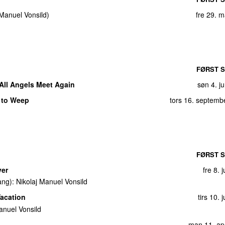
 Manuel Vonsild
)
fre 29. 
FØRST S
All Angels Meet Again
søn 4. j
 to Weep
tors 16. septemb
FØRST S
ver
fre 8. 
ang):
Nikolaj Manuel Vonsild
Vacation
tirs 10. 
anuel Vonsild
man 11. apr