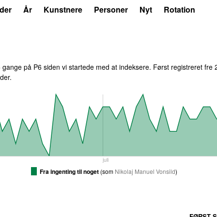
der
År
Kunstnere
Personer
Nyt
Rotation
5
gange på P6 siden vi startede med at indeksere. Først registreret
fre 
der.
juli
Fra ingenting til noget
(
som
Nikolaj Manuel Vonsild
)
FØRST S