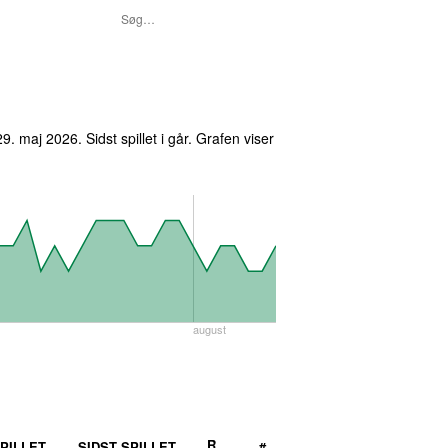
29. maj 2026
. Sidst spillet
i går
. Grafen viser
august
R
PILLET
SIDST SPILLET
#