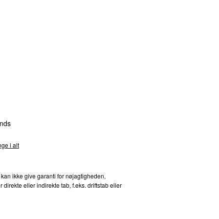
rts 2021
14
ni 2025
14
ril 2018
14
uni 2023
13
ril 2025
10
nds
er 2019
25 dage siden
10
ge i alt
aj 2013
10
 kan ikke give garanti for nøjagtigheden,
kte eller indirekte tab, f.eks. driftstab eller
ts 2020
9