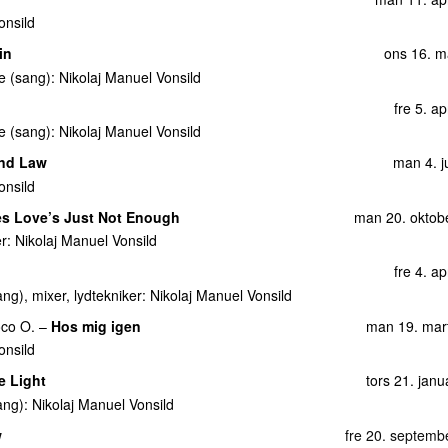
onsild
in
ons 16. m
de (sang):
Nikolaj Manuel Vonsild
fre 5. ap
de (sang):
Nikolaj Manuel Vonsild
nd Law
man 4. j
onsild
s Love’s Just Not Enough
man 20. oktob
er:
Nikolaj Manuel Vonsild
fre 4. ap
g), mixer, lydtekniker:
Nikolaj Manuel Vonsild
co O.
–
Hos mig igen
man 19. mar
onsild
e Light
tors 21. jan
ang):
Nikolaj Manuel Vonsild
w
fre 20. septemb