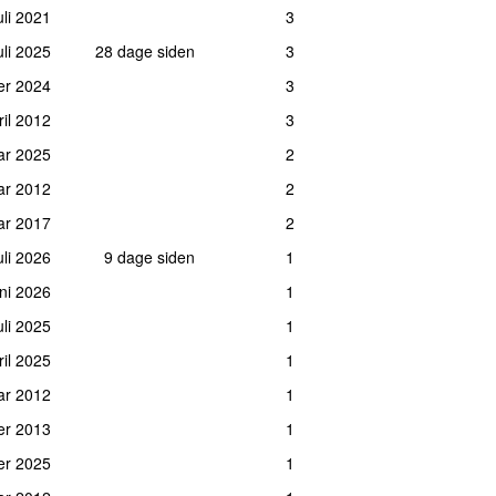
juli 2021
3
uli 2025
28 dage siden
3
er 2024
3
ril 2012
3
ar 2025
2
uar 2012
2
ar 2017
2
juli 2026
9 dage siden
1
uni 2026
1
juli 2025
1
ril 2025
1
uar 2012
1
er 2013
1
er 2025
1