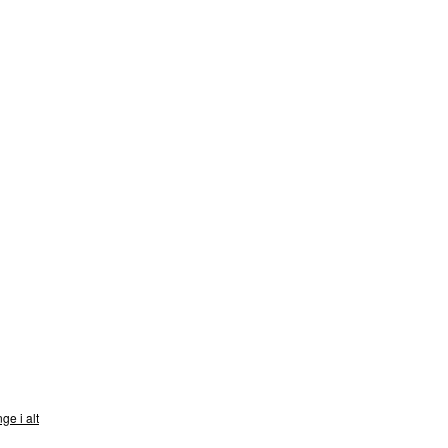
nds
ge i alt