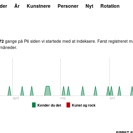
der
År
Kunstnere
Personer
Nyt
Rotation
72
gange på P6 siden vi startede med at indeksere. Først registreret
ma
6 måneder.
april
maj
juni
Kender du det
Kunst og rock
FØRST S