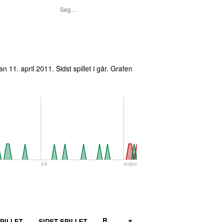
n 11. april 2011
. Sidst spillet
i går
. Grafen
juli
august
R
PILLET
SIDST SPILLET
#