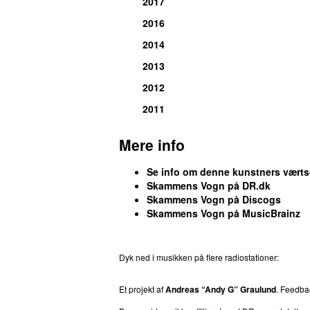
2017
2016
2014
2013
2012
2011
Mere info
Se info om denne kunstners vært
Skammens Vogn på DR.dk
Skammens Vogn på Discogs
Skammens Vogn på MusicBrainz
Dyk ned i musikken på flere radiostationer:
P3
T
Et projekt af
Andreas “Andy G” Graulund
. Feedb