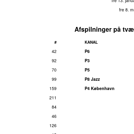
fre 13. jan
fre 8. 
Afspilninger på tvæ
#
KANAL
42
P6
92
P3
70
P5
99
P8 Jazz
159
P4 København
211
84
46
126