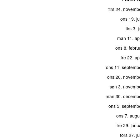
tirs 24. novemb
ons 19. j
tirs 3. 
man 11. apr
ons 8. febru
fre 22. ap
ons 11. septemb
ons 20. novemb
søn 3. novemb
man 30. decemb
ons 5. septemb
ons 7. augu
fre 29. jan
tors 27. j