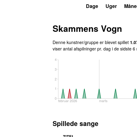
P6
Trends
Dage
Uger
Måne
Skammens Vogn
Denne kunstner/gruppe er blevet spillet
1.0
viser antal afspilninger pr. dag i de sidste 
4
3
2
1
0
februar 2026
marts
Spillede sange
TITEL