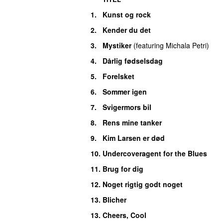
1.
Kunst og rock
2.
Kender du det
3.
Mystiker
(
featuring
Michala Petri
)
4.
Dårlig fødselsdag
5.
Forelsket
6.
Sommer igen
7.
Svigermors bil
8.
Rens mine tanker
9.
Kim Larsen er død
10.
Undercoveragent for the Blues
11.
Brug for dig
12.
Noget rigtig godt noget
13.
Blicher
13.
Cheers, Cool