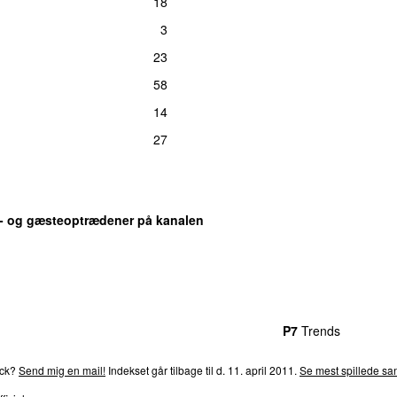
18
3
23
58
14
27
s- og gæsteoptrædener på kanalen
rends
P4
Trends
P5
Trends
P6
Trends
P7
Trends
P8
Tre
ack?
Send mig en mail!
Indekset går tilbage til d. 11. april 2011.
Se mest spillede san