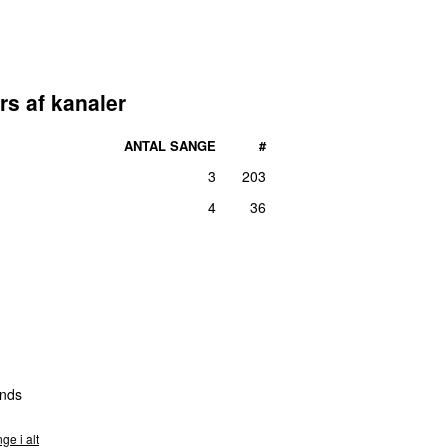
rs af kanaler
ANTAL SANGE
#
3
203
4
36
nds
ge i alt