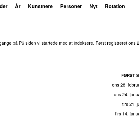
der
År
Kunstnere
Personer
Nyt
Rotation
ange på P6 siden vi startede med at indeksere. Først registreret
ons 2
FØRST S
ons 28. febru
ons 24. janu
tirs 21. 
tirs 14. jan