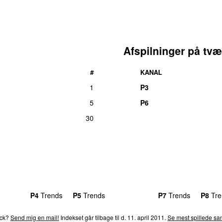
Afspilninger på tvæ
#
KANAL
1
P3
5
P6
30
rends
P4
Trends
P5
Trends
P6
Trends
P7
Trends
P8
Tre
ack?
Send mig en mail!
Indekset går tilbage til d. 11. april 2011.
Se mest spillede san