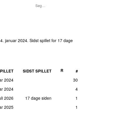
4. januar 2024
. Sidst spillet
for 17 dage
R
PILLET
SIDST SPILLET
#
ar 2024
30
ar 2024
4
juli 2026
17 dage siden
1
uar 2025
1