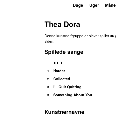
P6
Trends
Dage
Uger
Måne
Thea Dora
Denne kunstner/gruppe er blevet spillet
36
g
siden
.
Spillede sange
TITEL
1.
Harder
2.
Collected
3.
I’ll Quit Quitting
3.
Something About You
Kunstnernavne