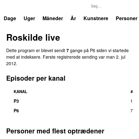
P6
Trends
Dage
Uger
Måneder
År
Kunstnere
Personer
Roskilde live
Dette program er blevet sendt
7
gange på P6 siden vi startede
med at indeksere. Første registrerede sending var
man 2. jul
2012
.
Episoder per kanal
KANAL
#
P3
1
P6
7
Personer med flest optrædener