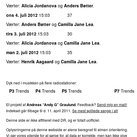
Værter:
Alicia Jordanova
og
Anders Bøtter
.
ons 4. juli 2012
15:03
37
Værter:
Anders Bøtter
og
Camilla Jane Lea
.
tirs 3. juli 2012
15:03
30
Værter:
Alicia Jordanova
og
Camilla Jane Lea
.
man 2. juli 2012
15:03
35
Værter:
Henrik Aagaard
og
Camilla Jane Lea
.
Dyk ned i musikken på flere radiostationer:
P3
Trends
P4
Trends
P5
Trends
P6
Trends
P7
Trends
Et projekt af
Andreas “Andy G” Graulund
. Feedback?
Send mig en mail!
Indekset går tilbage til d. 11. april 2011.
Se mest spillede sange i alt
Denne side er
ikke
affilieret med DR, og er totalt uofficiel.
Oplysningerne på denne webside er alene beregnet til almen orientering.
Vi gør vores yderste for at sørge for, at data er korrekte, men kan ikke give