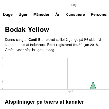
P6
Trends
Dage
Uger
Måneder
År
Kunstnere
Personer
Bodak Yellow
Denne sang af
Cardi B
er blevet spillet
2
gange på P6 siden vi
startede med at indeksere. Først registreret
tirs 30. jan 2018
.
Grafen viser afspilninger pr. dag.
4
3
2
1
0
april
Afspilninger på tværs af kanaler