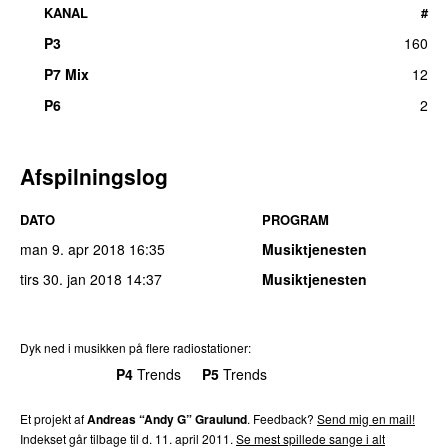
KANAL
#
P3
160
P7 Mix
12
P6
2
Afspilningslog
DATO
PROGRAM
man 9. apr 2018
16:35
Musiktjenesten
tirs 30. jan 2018
14:37
Musiktjenesten
Dyk ned i musikken på flere radiostationer:
P3
Trends
P4
Trends
P5
Trends
P6
Trends
P7
Trends
Et projekt af
Andreas “Andy G” Graulund
. Feedback?
Send mig en mail!
Indekset går tilbage til d. 11. april 2011.
Se mest spillede sange i alt