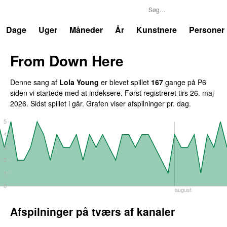
P6
Trends
Dage
Uger
Måneder
År
Kunstnere
Personer
From Down Here
Denne sang af
Lola Young
er blevet spillet
167
gange på P6
siden vi startede med at indeksere. Først registreret
tirs 26. maj
2026
. Sidst spillet
i går
. Grafen viser afspilninger pr. dag.
5
4
3
2
1
0
august
Afspilninger på tværs af kanaler