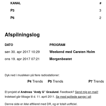
KANAL
#
P3
3
P6
2
Afspilningslog
DATO
PROGRAM
søn 30. apr 2017
10:29
Weekend med Carsten Holm
ons 19. apr 2017
07:21
Morgenbeatet
Dyk ned i musikken på flere radiostationer:
P3
Trends
P4
Trends
P5
Trends
P6
Trends
P7
Trends
Et projekt af
Andreas “Andy G” Graulund
. Feedback?
Send mig en mail!
Indekset går tilbage til d. 11. april 2011.
Se mest spillede sange i alt
Denne side er
ikke
affilieret med DR, og er totalt uofficiel.