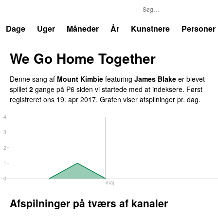
P6
Trends
Dage
Uger
Måneder
År
Kunstnere
Personer
We Go Home Together
Denne sang af
Mount Kimbie
featuring
James Blake
er blevet
spillet
2
gange på P6 siden vi startede med at indeksere. Først
registreret
ons 19. apr 2017
. Grafen viser afspilninger pr. dag.
4
3
2
1
0
maj
Afspilninger på tværs af kanaler