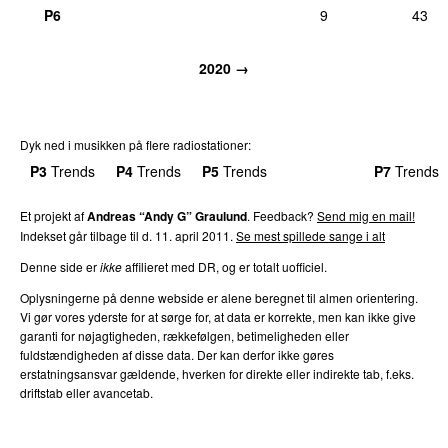
P6
9
43
2020 →
Dyk ned i musikken på flere radiostationer:
P3
Trends
P4
Trends
P5
Trends
P6
Trends
P7
Trends
Et projekt af
Andreas “Andy G” Graulund
. Feedback?
Send mig en mail!
Indekset går tilbage til d. 11. april 2011.
Se mest spillede sange i alt
Denne side er
ikke
affilieret med DR, og er totalt uofficiel.
Oplysningerne på denne webside er alene beregnet til almen orientering.
Vi gør vores yderste for at sørge for, at data er korrekte, men kan ikke give
garanti for nøjagtigheden, rækkefølgen, betimeligheden eller
fuldstændigheden af disse data. Der kan derfor ikke gøres
erstatningsansvar gældende, hverken for direkte eller indirekte tab, f.eks.
driftstab eller avancetab.