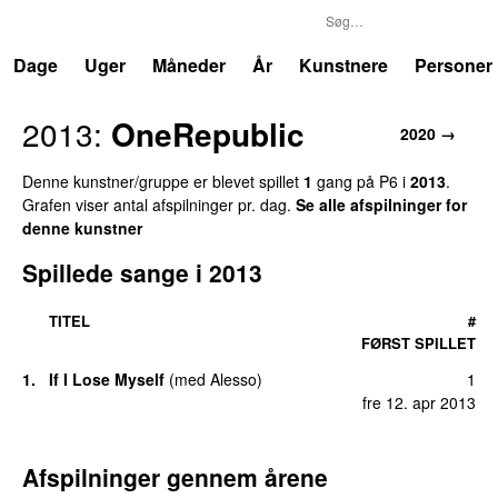
P6
Trends
Dage
Uger
Måneder
År
Kunstnere
Personer
2013:
OneRepublic
2020 →
Denne kunstner/gruppe er blevet spillet
1
gang på P6 i
2013
.
Grafen viser antal afspilninger pr. dag.
Se alle afspilninger for
denne kunstner
Spillede sange i 2013
TITEL
#
FØRST SPILLET
1.
If I Lose Myself
(
med
Alesso
)
1
fre 12. apr 2013
Afspilninger gennem årene