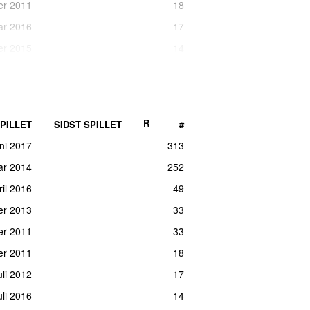
er 2011
18
uar 2016
17
er 2015
14
uar 2018
11
er 2011
10
maj 2012
9
R
PILLET
SIDST SPILLET
#
ril 2015
7
uni 2017
313
er 2011
7
ar 2014
252
er 2011
6
ril 2016
49
er 2011
5
er 2013
33
maj 2017
5
ber 2011
33
er 2016
5
er 2011
18
er 2016
5
uli 2012
17
er 2016
5
juli 2016
14
ar 2016
4