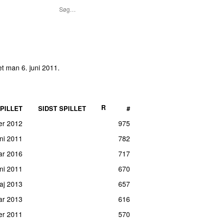
et
man 6. juni 2011
.
R
PILLET
SIDST SPILLET
#
ber 2012
975
ni 2011
782
uar 2016
717
uni 2011
670
aj 2013
657
ar 2013
616
er 2011
570