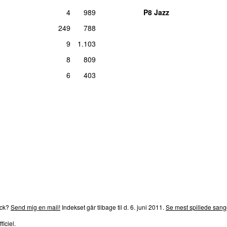
4
989
P8 Jazz
 & Grandtheft Remix)
man 28. septemb
249
788
x)
fre 11. novemb
9
1.103
søn 11. septemb
8
809
fre 1. ma
6
403
fre 11. 
ons 27. febru
rends
P4
Trends
P5
Trends
P6
Trends
P7
Trends
P8
Tre
ck?
Send mig en mail!
Indekset går tilbage til d.
6. juni 2011
.
Se mest spillede sange
ficiel.