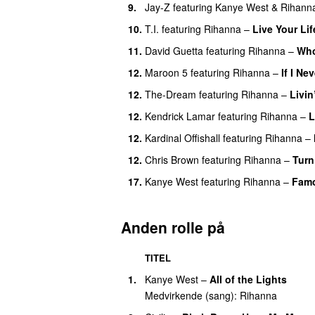
9
.
Jay-Z
featuring
Kanye West
&
Rihann
36
.
The Last Time
10
.
T.I.
featuring
Rihanna
–
Live Your Lif
36
.
Lemon
(
med
N.E.R.D.
)
11
.
David Guetta
featuring
Rihanna
–
Who
36
.
Te Amo
12
.
Maroon 5
featuring
Rihanna
–
If I Ne
40
.
Breakin’ Dishes
12
.
The-Dream
featuring
Rihanna
–
Livin
40
.
Diamonds (Remix)
(
featuring
Kanye 
12
.
Kendrick Lamar
featuring
Rihanna
–
L
40
.
Hard
(
featuring
Young Jeezy
)
12
.
Kardinal Offishall
featuring
Rihanna
–
40
.
If It’s Lovin’ That You Want
12
.
Chris Brown
featuring
Rihanna
–
Turn
40
.
Music of the Sun
17
.
Kanye West
featuring
Rihanna
–
Fam
40
.
Raining Men
(
featuring
Nicki Minaj
)
40
.
Roc Me Out
Anden rolle på
40
.
Talk That Talk
(
featuring
Jay-Z
)
40
.
You da One
TITEL
49
.
Bad Girl
(
featuring
Chris Brown
)
1
.
Kanye West
–
All of the Lights
Medvirkende (sang)
:
Rihanna
49
.
Break It Off
(
featuring
Sean Paul
)