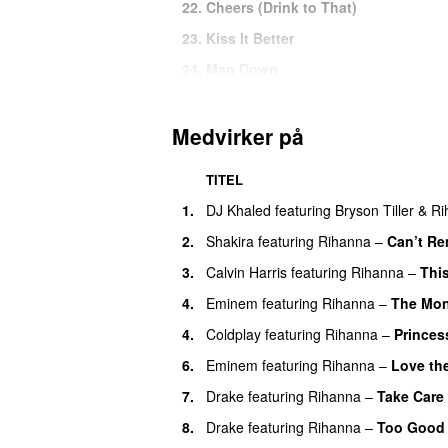
22
.
Cheers (Drink to That)
23
.
Kiss It Better
24
.
Man Down
25
.
S & M
26
.
Shut Up and Drive
Medvirker på
27
.
Where Have You Been
TITEL
28
.
American Oxygen
1
.
DJ Khaled
featuring
Bryson Tiller
&
Ri
28
.
California King Bed
2
.
Shakira
featuring
Rihanna
–
Can’t Re
30
.
Unfaithful
3
.
Calvin Harris
featuring
Rihanna
–
Thi
31
.
Birthday Cake
4
.
Eminem
featuring
Rihanna
–
The Mon
31
.
Don’t stop the music (Jody den Bro
4
.
Coldplay
featuring
Rihanna
–
Princes
31
.
Good Girl Gone Bad
6
.
Eminem
featuring
Rihanna
–
Love th
31
.
Pon De Replay (Hey Mr. D.J. ‘93 Re
7
.
Drake
featuring
Rihanna
–
Take Care
31
.
Work (Lemi Vice & Action Jackson 
8
.
Drake
featuring
Rihanna
–
Too Good
36
.
Diamonds (Gregor Salto Downtemp