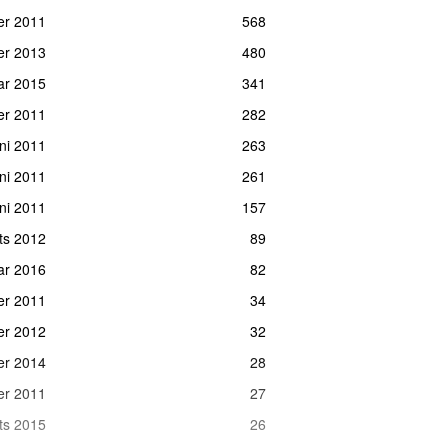
er 2011
568
er 2013
480
uar 2015
341
er 2011
282
uni 2011
263
uni 2011
261
uni 2011
157
ts 2012
89
uar 2016
82
er 2011
34
ber 2012
32
er 2014
28
er 2011
27
ts 2015
26