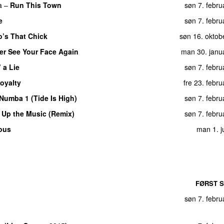
a
–
Run This Town
søn 7. febru
søn 7. febru
e
søn 7. febru
fre 3. novemb
’s That Chick
søn 16. oktob
søn 7. febru
ver See Your Face Again
man 30. janu
søn 7. febru
’ a Lie
søn 7. febru
West
)
man 3. decemb
oyalty
fre 23. febr
tirs 21. febr
Numba 1 (Tide Is High)
søn 7. febru
søn 16. oktob
 Up the Music (Remix)
søn 7. febru
tors 22. febr
ous
man 1. j
søn 7. febru
søn 7. febru
søn 7. febru
søn 7. febru
FØRST S
søn 16. oktob
søn 7. febru
søn 7. febru