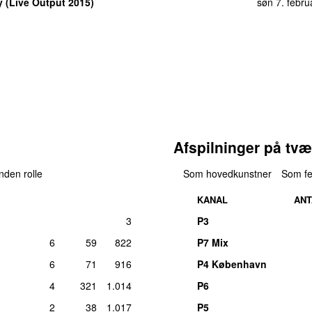
 (Live Output 2015)
søn 7. febru
søn 7. febru
søn 7. febru
tors 24. novemb
mberlake
)
søn 16. oktob
søn 7. febru
 Brown
)
søn 7. febru
Club Mix)
søn 7. febru
Afspilninger på tvæ
søn 7. febru
anden rolle
Som hovedkunstner
Som fe
søn 7. febru
KANAL
ANT
lør 20. 
3
P3
ng
Jay-Z
&
Chris Brown
)
søn 16. oktob
6
59
822
P7 Mix
søn 7. febru
6
71
916
P4 København
søn 7. febru
4
321
1.014
P6
fre 25. aug
2
38
1.017
P5
aturing
Vybz Kartel
)
søn 7. febru