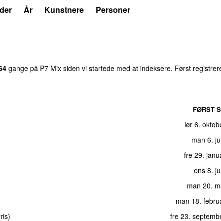
der
År
Kunstnere
Personer
64
gang
e
på
P7 Mix
siden vi startede med at indeksere.
Først registrer
FØRST S
lør 6. okto
man 6. ju
fre 29. jan
ons 8. j
man 20. m
man 18. febru
ris
)
fre 23. septemb