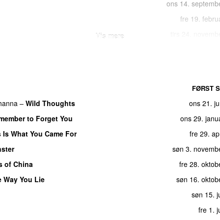
ons 14. septemb
fre 19. febr
tirs 24. novemb
Vis mere
fre 16. febr
søn 16. oktob
lør 12. 
FØRST S
fre 17. ap
hanna
–
Wild Thoughts
ons 21. j
søn 16. oktob
member to Forget You
ons 29. janu
søn 16. oktob
s Is What You Came For
fre 29. ap
søn 11. decemb
ster
søn 3. novemb
eder radio edit)
fre 5. 
s of China
fre 28. okto
ons 7. septemb
e Way You Lie
søn 16. oktob
mix)
fre 30. decemb
søn 15. j
Edit)
(
featuring
Drake
)
fre 4. novemb
fre 1. 
o Remix)
søn 7. febru