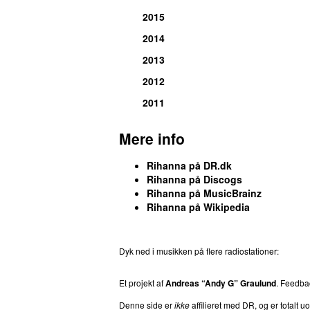
2015
66
.
Bitch Better Have My Money (Diplo
2014
66
.
Love on the Brain (Gigamesh Remi
2013
66
.
Needed Me
2012
66
.
Now I Know
2011
66
.
We All Want Love
66
.
Willing to Wait
Mere info
Rihanna
på DR.dk
Rihanna
på
Discogs
Rihanna
på
MusicBrainz
Rihanna
på
Wikipedia
Dyk ned i musikken på flere radiostationer:
P3
T
Et projekt af
Andreas “Andy G” Graulund
. Feedba
Denne side er
ikke
affilieret med DR, og er totalt uof