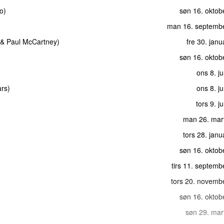
o
)
søn 16. oktob
man 16. septemb
&
Paul McCartney
)
fre 30. jan
søn 16. oktob
ons 8. j
ars
)
ons 8. j
tors 9. j
man 26. mar
tors 28. jan
søn 16. oktob
tirs 11. septem
tors 20. novemb
søn 16. oktob
søn 29. mar