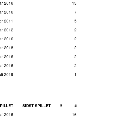
ar 2016
13
ar 2016
4
ar 2016
7
er 2017
4
er 2011
5
ar 2016
4
ar 2012
2
ar 2016
3
ar 2016
2
er 2012
3
uar 2018
2
uar 2017
3
ar 2016
2
er 2011
3
ar 2016
2
uar 2018
3
uli 2019
1
ar 2016
3
ar 2016
3
ar 2016
3
ar 2016
3
R
PILLET
SIDST SPILLET
#
er 2011
2
ar 2016
16
ar 2016
2