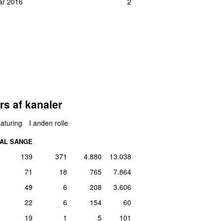
ar 2016
2
ar 2016
2
ar 2016
2
er 2011
2
er 2011
2
ar 2016
2
ar 2016
2
ar 2016
2
rs af kanaler
ar 2016
2
aturing
I anden rolle
ar 2016
2
AL SANGE
maj 2017
2
139
371
4.880
13.038
er 2011
2
71
18
765
7.864
ar 2016
2
49
6
208
3.606
ar 2016
2
22
6
154
60
ust 2017
2
19
1
5
101
ar 2016
2