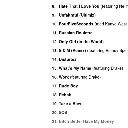
8
.
Hate That I Love You
(
featuring
Ne-Y
9
.
Unfaithful (Ultimix)
10
.
FourFiveSeconds
(
med
Kanye West
11
.
Russian Roulette
12
.
Only Girl (In the World)
13
.
S & M (Remix)
(
featuring
Britney Spe
14
.
Disturbia
15
.
What’s My Name
(
featuring
Drake
)
16
.
Work
(
featuring
Drake
)
17
.
Rude Boy
18
.
Rehab
19
.
Take a Bow
20
.
SOS
21
.
Bitch Better Have My Money