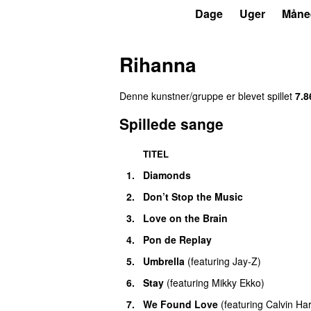
P7
Trends
Dage
Uger
Måne
Rihanna
Denne kunstner/gruppe er blevet spillet
7.8
Spillede sange
TITEL
1
.
Diamonds
2
.
Don’t Stop the Music
3
.
Love on the Brain
4
.
Pon de Replay
5
.
Umbrella
(
featuring
Jay-Z
)
6
.
Stay
(
featuring
Mikky Ekko
)
7
.
We Found Love
(
featuring
Calvin Har