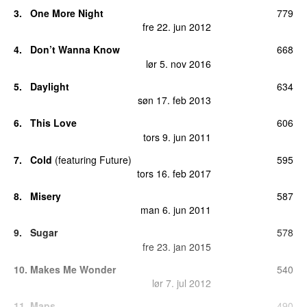
3
.
One More Night
779
fre 22. jun 2012
4
.
Don’t Wanna Know
668
lør 5. nov 2016
5
.
Daylight
634
søn 17. feb 2013
6
.
This Love
606
tors 9. jun 2011
7
.
Cold
(
featuring
Future
)
595
tors 16. feb 2017
8
.
Misery
587
man 6. jun 2011
9
.
Sugar
578
fre 23. jan 2015
10
.
Makes Me Wonder
540
lør 7. jul 2012
11
.
Maps
490