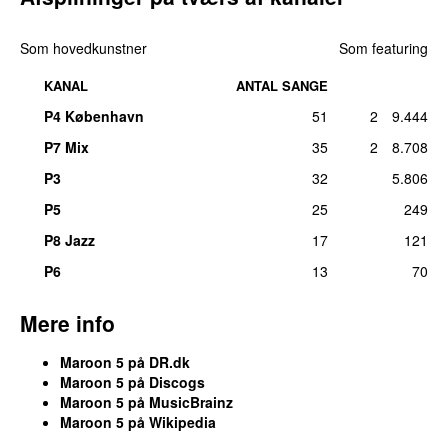
28
.
Blurred Lines / Moves Like Jagger
(
med
Robin
2
Som hovedkunstner
Som featuring
Thicke
)
søn 19. mar 2017
KANAL
ANTAL SANGE
28
.
Don’t Wanna Know (Chris Tran Remix)
2
P4 København
51
2
9.444
(
featuring
Kendrick Lamar
)
fre 10. feb 2017
P7 Mix
35
2
8.708
28
.
If I Never See Your Face Again
(
featuring
2
P3
32
5.806
Rihanna
)
P5
25
249
man 30. jan 2012
P8 Jazz
17
121
28
.
Leaving California
2
søn 17. sep 2017
P6
13
70
28
.
Love Somebody
2
Mere info
lør 24. mar 2018
28
.
Who Am I
(
featuring
LunchMoney Lewis
)
2
Maroon 5
på DR.dk
lør 24. nov 2018
Maroon 5
på
Discogs
Maroon 5
på
MusicBrainz
34
.
If I Never See Your Face Again
1
Maroon 5
på
Wikipedia
man 26. feb 2018