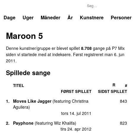
P7
Trends
Dage
Uger
Måneder
År
Kunstnere
Personer
Maroon 5
Denne kunstner/gruppe er blevet spillet
8.708
gang
e
på
P7 Mix
siden vi startede med at indeksere.
Først registreret
man 6. jun
2011
.
Spillede sange
R
TITEL
#
FØRST SPILLET
SIDST SPILLET
1
.
Moves Like Jagger
(
featuring
Christina
843
Aguilera
)
tors 14. jul 2011
2
.
Payphone
(
featuring
Wiz Khalifa
)
823
tirs 24. apr 2012