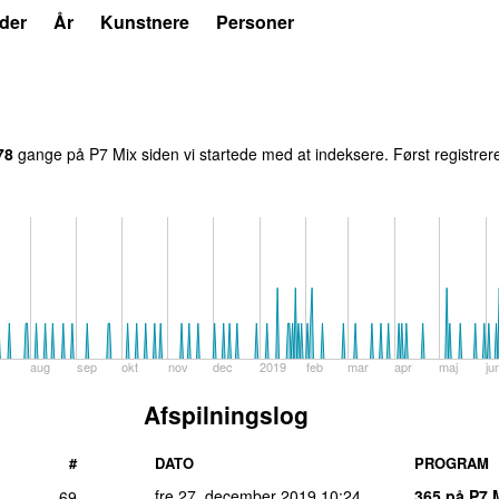
der
År
Kunstnere
Personer
78
gang
e
på
P7 Mix
siden vi startede med at indeksere.
Først registrer
aug
sep
okt
nov
dec
2019
feb
mar
apr
maj
ju
Afspilningslog
#
DATO
PROGRAM
fre 27. december 2019
10:24
365 på P7 
69