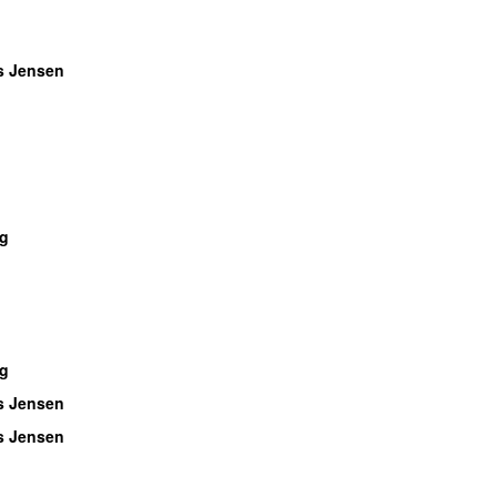
s Jensen
ng
ng
s Jensen
s Jensen