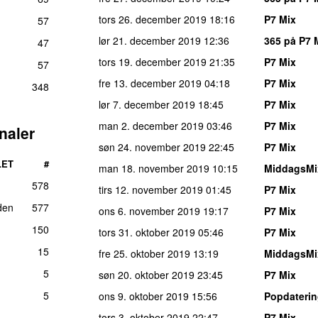
tors 26. december 2019
18:16
P7 Mix
57
lør 21. december 2019
12:36
365 på P7 
47
tors 19. december 2019
21:35
P7 Mix
57
fre 13. december 2019
04:18
P7 Mix
348
lør 7. december 2019
18:45
P7 Mix
man 2. december 2019
03:46
P7 Mix
naler
søn 24. november 2019
22:45
P7 Mix
LET
#
man 18. november 2019
10:15
MiddagsMi
578
tirs 12. november 2019
01:45
P7 Mix
den
577
ons 6. november 2019
19:17
P7 Mix
150
tors 31. oktober 2019
05:46
P7 Mix
15
fre 25. oktober 2019
13:19
MiddagsMi
5
søn 20. oktober 2019
23:45
P7 Mix
5
ons 9. oktober 2019
15:56
Popdateri
tors 3. oktober 2019
22:47
P7 Mix