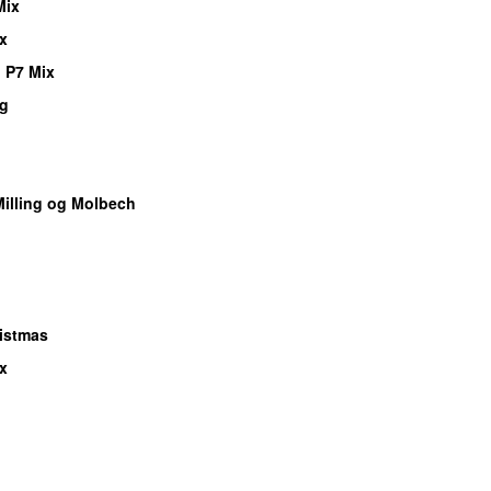
Mix
x
 P7 Mix
ng
illing og Molbech
ristmas
x