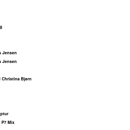
ng
s Jensen
s Jensen
 Christina Bjørn
optur
 P7 Mix