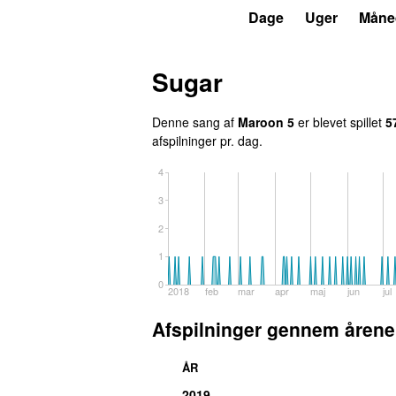
P7
Trends
Dage
Uger
Måne
Sugar
Denne sang af
Maroon 5
er blevet spillet
5
afspilninger pr. dag.
4
3
2
1
0
2018
feb
mar
apr
maj
jun
jul
Afspilninger gennem årene
ÅR
2019