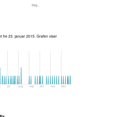
et
fre 23. januar 2015
.
Grafen viser
n
jul
aug
sep
okt
nov
dec
2020
Mix