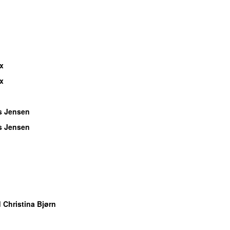
x
x
s Jensen
s Jensen
 Christina Bjørn