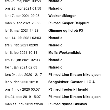
tirs 25. maj 2021
00:58
Natradio
ons 28. apr 2021
01:58
Natradio
lør 17. apr 2021
09:08
WeekendMorgen
man 5. apr 2021
23:58
P3 med Kasper Reippurt
lør 6. mar 2021
14:29
Glimmer og Ild på P3
søn 14. feb 2021
03:03
Natradio
tirs 9. feb 2021
02:03
Natradio
lør 6. feb 2021
10:11
Muffs Weekendklub
tirs 12. jan 2021
02:03
Natradio
fre 1. jan 2021
02:03
Natradio
tors 24. dec 2020
12:17
P3 med Line Kirsten Nikolajsen
lør 5. dec 2020
10:18
Sangskriver
: Gæster L.I.G.A.
ons 4. nov 2020
03:57
P3 med Frederik Hjerrild
tirs 24. dec 2019
15:07
P3 med Line Kirsten Nikolajsen
man 11. nov 2019
23:46
P3 med Nynne Givskov