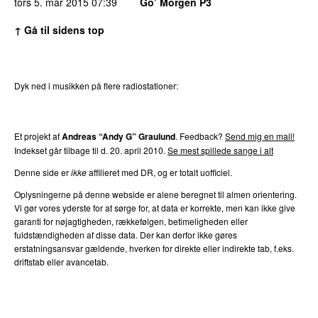
tors 5. mar 2015
07:39
Go’ Morgen P3
↑ Gå til sidens top
Dyk ned i musikken på flere radiostationer:
P3
Trends
P4
Trends
P5
Trends
P6
Trends
P7
Trends
Et projekt af
Andreas “Andy G” Graulund
. Feedback?
Send mig en mail!
Indekset går tilbage til d. 20. april 2010.
Se mest spillede sange i alt
Denne side er
ikke
affilieret med DR, og er totalt uofficiel.
Oplysningerne på denne webside er alene beregnet til almen orientering.
Vi gør vores yderste for at sørge for, at data er korrekte, men kan ikke give
garanti for nøjagtigheden, rækkefølgen, betimeligheden eller
fuldstændigheden af disse data. Der kan derfor ikke gøres
erstatningsansvar gældende, hverken for direkte eller indirekte tab, f.eks.
driftstab eller avancetab.