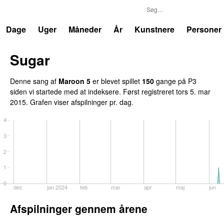
P3
Trends
Dage
Uger
Måneder
År
Kunstnere
Personer
Sugar
Denne sang af
Maroon 5
er blevet spillet
150
gange på P3
siden vi startede med at indeksere. Først registreret
tors 5. mar
2015
. Grafen viser afspilninger pr. dag.
4
3
2
1
0
dec
jan 2024
feb
mar
apr
maj
jun
Afspilninger gennem årene