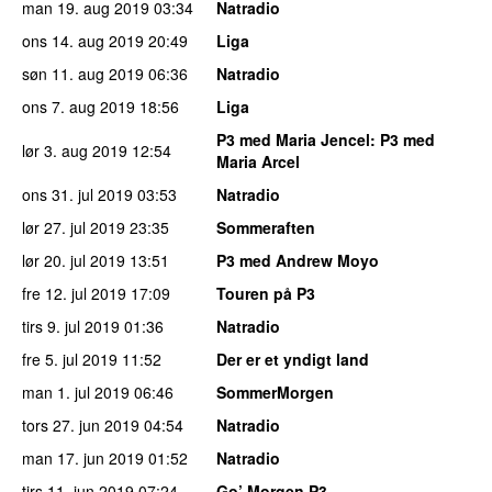
man 19. aug 2019
03:34
Natradio
ons 14. aug 2019
20:49
Liga
søn 11. aug 2019
06:36
Natradio
ons 7. aug 2019
18:56
Liga
P3 med Maria Jencel
: P3 med
lør 3. aug 2019
12:54
Maria Arcel
ons 31. jul 2019
03:53
Natradio
lør 27. jul 2019
23:35
Sommeraften
lør 20. jul 2019
13:51
P3 med Andrew Moyo
fre 12. jul 2019
17:09
Touren på P3
tirs 9. jul 2019
01:36
Natradio
fre 5. jul 2019
11:52
Der er et yndigt land
man 1. jul 2019
06:46
SommerMorgen
tors 27. jun 2019
04:54
Natradio
man 17. jun 2019
01:52
Natradio
tirs 11. jun 2019
07:24
Go’ Morgen P3