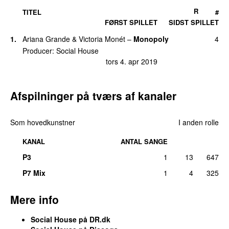
R
TITEL
#
FØRST SPILLET
SIDST SPILLET
1
.
Ariana Grande
&
Victoria Monét
–
Monopoly
4
Producer
:
Social House
tors 4. apr 2019
Afspilninger på tværs af kanaler
Som hovedkunstner
I anden rolle
KANAL
ANTAL SANGE
P3
1
13
647
P7 Mix
1
4
325
Mere info
Social House
på DR.dk