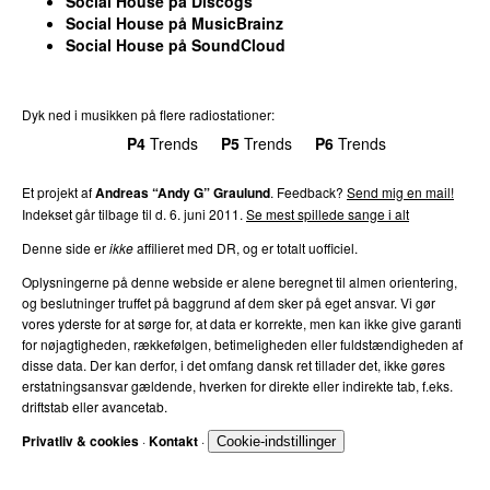
Social House
på
Discogs
Social House
på
MusicBrainz
Social House
på
SoundCloud
Dyk ned i musikken på flere radiostationer:
P3
Trends
P4
Trends
P5
Trends
P6
Trends
P7
Trends
Et projekt af
Andreas “Andy G” Graulund
. Feedback?
Send mig en mail!
Indekset går tilbage til d.
6. juni 2011
.
Se mest spillede sange i alt
Denne side er
ikke
affilieret med DR, og er totalt uofficiel.
Oplysningerne på denne webside er alene beregnet til almen orientering,
og beslutninger truffet på baggrund af dem sker på eget ansvar. Vi gør
vores yderste for at sørge for, at data er korrekte, men kan ikke give garanti
for nøjagtigheden, rækkefølgen, betimeligheden eller fuldstændigheden af
disse data. Der kan derfor, i det omfang dansk ret tillader det, ikke gøres
erstatningsansvar gældende, hverken for direkte eller indirekte tab, f.eks.
driftstab eller avancetab.
Privatliv & cookies
·
Kontakt
·
Cookie-indstillinger