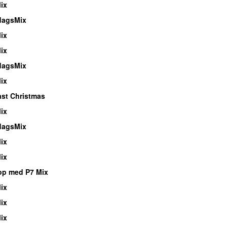
ix
dagsMix
ix
ix
dagsMix
ix
ast Christmas
ix
dagsMix
ix
ix
op med P7 Mix
ix
ix
ix