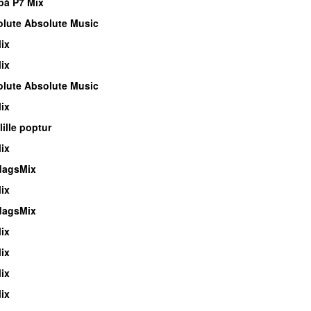
på P7 Mix
lute Absolute Music
ix
ix
lute Absolute Music
ix
lille poptur
ix
dagsMix
ix
dagsMix
ix
ix
ix
ix