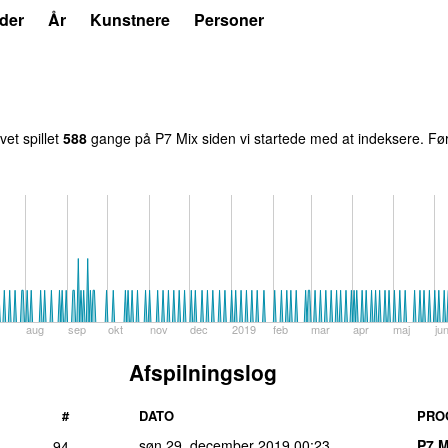
der
År
Kunstnere
Personer
vet spillet
588
gang
e
på
P7 Mix
siden vi startede med at indeksere.
Før
aug
sep
okt
nov
dec
2019
feb
mar
apr
maj
ju
Afspilningslog
#
DATO
PRO
søn 29. december 2019
00:23
P7 M
94