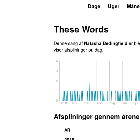
P7
Trends
Dage
Uger
Måne
These Words
Denne sang af
Natasha Bedingfield
er ble
viser afspilninger pr. dag.
4
3
2
1
0
2018
feb
mar
apr
maj
jun
jul
Afspilninger gennem årene
ÅR
2019