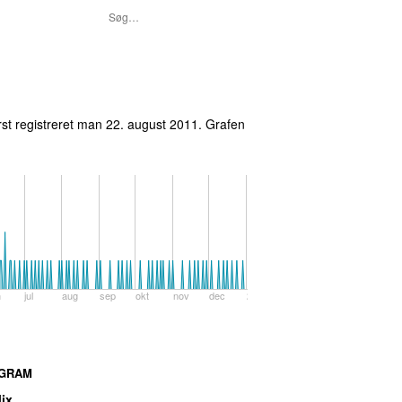
st registreret
man 22. august 2011
.
Grafen
n
jul
aug
sep
okt
nov
dec
2020
GRAM
ix