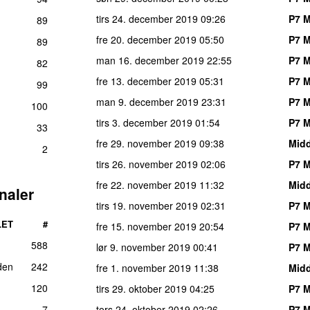
tirs 24. december 2019
09:26
P7 M
89
fre 20. december 2019
05:50
P7 M
89
man 16. december 2019
22:55
P7 M
82
fre 13. december 2019
05:31
P7 M
99
man 9. december 2019
23:31
P7 M
100
tirs 3. december 2019
01:54
P7 M
33
fre 29. november 2019
09:38
Mid
2
tirs 26. november 2019
02:06
P7 M
fre 22. november 2019
11:32
Mid
naler
tirs 19. november 2019
02:31
P7 M
LET
#
fre 15. november 2019
20:54
P7 M
588
lør 9. november 2019
00:41
P7 M
den
242
fre 1. november 2019
11:38
Mid
120
tirs 29. oktober 2019
04:25
P7 M
7
tors 24. oktober 2019
02:26
P7 M