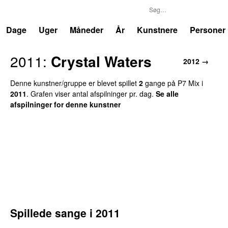
P7
Trends
Dage
Uger
Måneder
År
Kunstnere
Personer
2011
:
Crystal Waters
2012
→
Denne kunstner/gruppe er blevet spillet
2
gang
e
på
P7 Mix
i
2011
.
Grafen viser antal afspilninger pr. dag.
Se alle
afspilninger for denne kunstner
Spillede sange i
2011