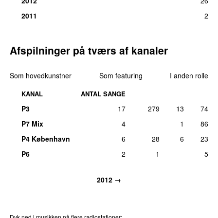
2012
26
2011
2
Afspilninger på tværs af kanaler
Som hovedkunstner
Som featuring
I anden rolle
KANAL
ANTAL SANGE
P3
17
279
13
74
P7 Mix
4
1
86
P4 København
6
28
6
23
P6
2
1
5
2012
→
Dyk ned i musikken på flere radiostationer: