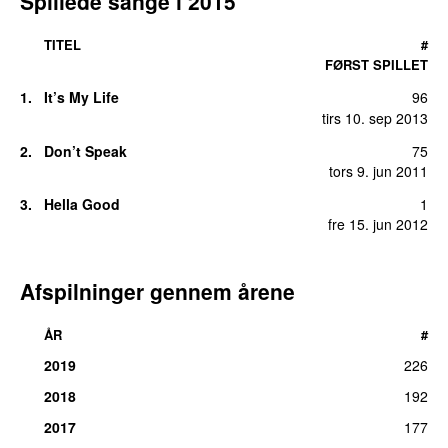
Spillede sange i
2015
TITEL
#
FØRST SPILLET
1
.
It’s My Life
96
tirs 10. sep 2013
2
.
Don’t Speak
75
tors 9. jun 2011
3
.
Hella Good
1
fre 15. jun 2012
Afspilninger gennem årene
ÅR
#
2019
226
2018
192
2017
177