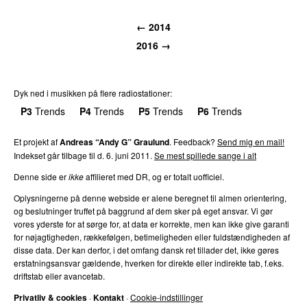
←
2014
2016
→
Dyk ned i musikken på flere radiostationer:
P3
Trends
P4
Trends
P5
Trends
P6
Trends
P7
Trends
Et projekt af
Andreas “Andy G” Graulund
. Feedback?
Send mig en mail!
Indekset går tilbage til d.
6. juni 2011
.
Se mest spillede sange i alt
Denne side er
ikke
affilieret med DR, og er totalt uofficiel.
Oplysningerne på denne webside er alene beregnet til almen orientering,
og beslutninger truffet på baggrund af dem sker på eget ansvar. Vi gør
vores yderste for at sørge for, at data er korrekte, men kan ikke give garanti
for nøjagtigheden, rækkefølgen, betimeligheden eller fuldstændigheden af
disse data. Der kan derfor, i det omfang dansk ret tillader det, ikke gøres
erstatningsansvar gældende, hverken for direkte eller indirekte tab, f.eks.
driftstab eller avancetab.
Privatliv & cookies
·
Kontakt
·
Cookie-indstillinger