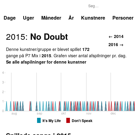
P7
Trends
Dage
Uger
Måneder
År
Kunstnere
Personer
2015
:
No Doubt
←
2014
2016
→
Denne kunstner/gruppe er blevet spillet
172
gang
e
på
P7 Mix
i
2015
.
Grafen viser antal afspilninger pr. dag.
Se alle afspilninger for denne kunstner
4
3
2
1
0
aug
sep
okt
nov
dec
It's My Life
Don't Speak