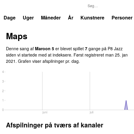
P8
Trends
Dage
Uger
Måneder
År
Kunstnere
Personer
Maps
Denne sang af
Maroon 5
er blevet spillet
7
gang
e
på
P8 Jazz
siden vi startede med at indeksere.
Først registreret
man 25. jan
2021
.
Grafen viser afspilninger pr. dag.
4
3
2
1
0
juni
juli
Afspilninger på tværs af kanaler