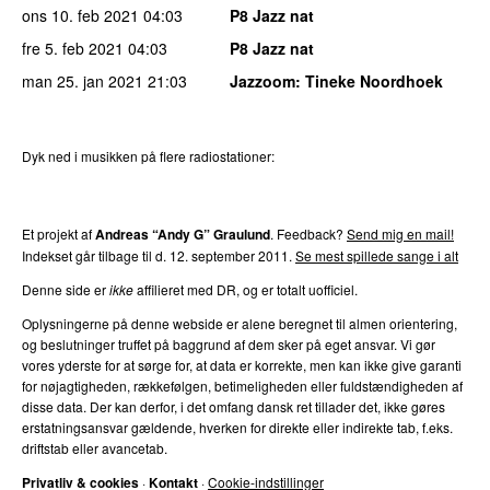
ons 10. feb 2021
04:03
P8 Jazz nat
fre 5. feb 2021
04:03
P8 Jazz nat
man 25. jan 2021
21:03
Jazzoom
:
Tineke Noordhoek
Dyk ned i musikken på flere radiostationer:
P3
Trends
P4
Trends
P5
Trends
P6
Trends
P7
Trends
Et projekt af
Andreas “Andy G” Graulund
. Feedback?
Send mig en mail!
Indekset går tilbage til d.
12. september 2011
.
Se mest spillede sange i alt
Denne side er
ikke
affilieret med DR, og er totalt uofficiel.
Oplysningerne på denne webside er alene beregnet til almen orientering,
og beslutninger truffet på baggrund af dem sker på eget ansvar. Vi gør
vores yderste for at sørge for, at data er korrekte, men kan ikke give garanti
for nøjagtigheden, rækkefølgen, betimeligheden eller fuldstændigheden af
disse data. Der kan derfor, i det omfang dansk ret tillader det, ikke gøres
erstatningsansvar gældende, hverken for direkte eller indirekte tab, f.eks.
driftstab eller avancetab.
Privatliv & cookies
·
Kontakt
·
Cookie-indstillinger